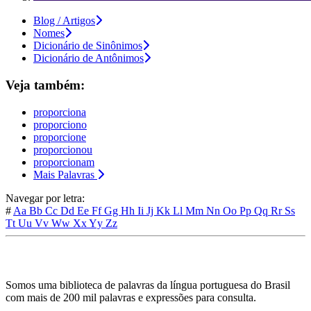
Blog / Artigos
Nomes
Dicionário de Sinônimos
Dicionário de Antônimos
Veja também:
proporciona
proporciono
proporcione
proporcionou
proporcionam
Mais Palavras
Navegar por letra:
#
Aa
Bb
Cc
Dd
Ee
Ff
Gg
Hh
Ii
Jj
Kk
Ll
Mm
Nn
Oo
Pp
Qq
Rr
Ss
Tt
Uu
Vv
Ww
Xx
Yy
Zz
Somos uma biblioteca de palavras da língua portuguesa do Brasil
com mais de 200 mil palavras e expressões para consulta.