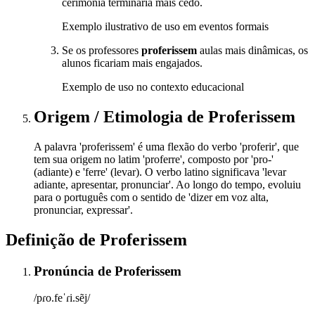
cerimônia terminaria mais cedo.
Exemplo ilustrativo de uso em eventos formais
Se os professores
proferissem
aulas mais dinâmicas, os
alunos ficariam mais engajados.
Exemplo de uso no contexto educacional
Origem / Etimologia
de
Proferissem
A palavra 'proferissem' é uma flexão do verbo 'proferir', que
tem sua origem no latim 'proferre', composto por 'pro-'
(adiante) e 'ferre' (levar). O verbo latino significava 'levar
adiante, apresentar, pronunciar'. Ao longo do tempo, evoluiu
para o português com o sentido de 'dizer em voz alta,
pronunciar, expressar'.
Definição de
Proferissem
Pronúncia
de
Proferissem
/pɾo.feˈɾi.sẽj/