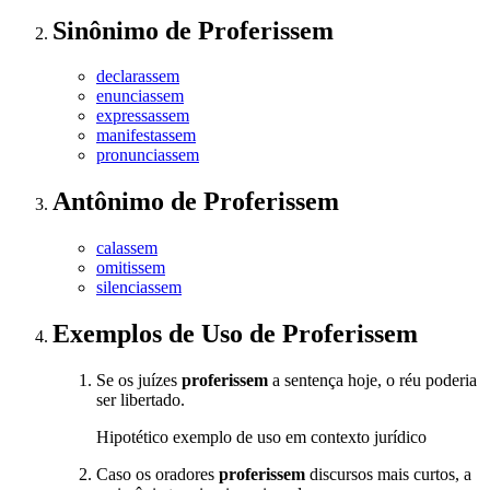
Sinônimo
de
Proferissem
declarassem
enunciassem
expressassem
manifestassem
pronunciassem
Antônimo
de
Proferissem
calassem
omitissem
silenciassem
Exemplos de Uso
de Proferissem
Se os juízes
proferissem
a sentença hoje, o réu poderia
ser libertado.
Hipotético exemplo de uso em contexto jurídico
Caso os oradores
proferissem
discursos mais curtos, a