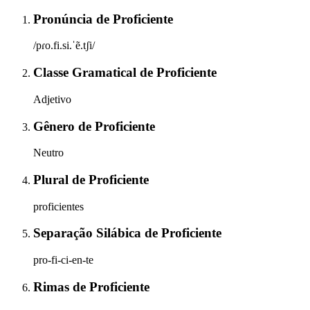
Pronúncia
de
Proficiente
/pɾo.fi.si.ˈẽ.tʃi/
Classe Gramatical
de
Proficiente
Adjetivo
Gênero
de
Proficiente
Neutro
Plural
de
Proficiente
proficientes
Separação Silábica
de
Proficiente
pro-fi-ci-en-te
Rimas
de
Proficiente