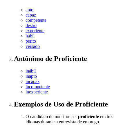
apto
capaz
competente
destro
experiente
hábil
perito
versado
Antônimo
de
Proficiente
inábil
inapto
incapaz
incompetente
inexperiente
Exemplos de Uso
de Proficiente
O candidato demonstrou ser
proficiente
em três
idiomas durante a entrevista de emprego.