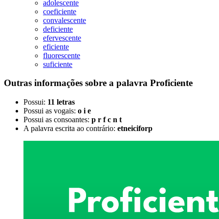
adolescente
coeficiente
convalescente
deficiente
efervescente
eficiente
fluorescente
suficiente
Outras informações sobre
a palavra
Proficiente
Possui:
11 letras
Possui as vogais:
o i e
Possui as consoantes:
p r f c n t
A palavra escrita ao contrário:
etneiciforp