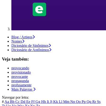
Blog / Artigos
Nomes
Dicionário de Sinônimos
Dicionário de Antônimos
Veja também:
provocando
provisionado
provocante
propaganda
profusamente
Mais Palavras
Navegar por letra:
#
Aa
Bb
Cc
Dd
Ee
Ff
Gg
Hh
Ii
Jj
Kk
Ll
Mm
Nn
Oo
Pp
Qq
Rr
Ss
Tt
Uu
Vv
Ww
Xx
Yy
Zz