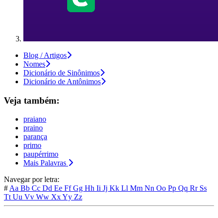
Blog / Artigos
Nomes
Dicionário de Sinônimos
Dicionário de Antônimos
Veja também:
praiano
praino
parança
primo
paupérrimo
Mais Palavras
Navegar por letra:
#
Aa
Bb
Cc
Dd
Ee
Ff
Gg
Hh
Ii
Jj
Kk
Ll
Mm
Nn
Oo
Pp
Qq
Rr
Ss
Tt
Uu
Vv
Ww
Xx
Yy
Zz