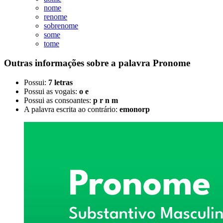
nome
renome
sobrenome
some
tome
Outras informações sobre
a palavra
Pronome
Possui:
7 letras
Possui as vogais:
o e
Possui as consoantes:
p r n m
A palavra escrita ao contrário:
emonorp