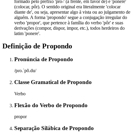
formado pelo prefixo 'pro-' (à frente, em favor de) e 'ponere'
(colocar, pôr). O sentido original era literalmente 'colocar
diante de', ou seja, apresentar algo à vista ou ao julgamento de
alguém. A forma 'propondo' segue a conjugação irregular do
verbo 'propor', que pertence à família do verbo 'pôr' e suas
derivações (compor, dispor, impor, etc.), todos herdeiros do
latim 'ponere'.
Definição de
Propondo
Pronúncia
de
Propondo
/pɾo.ˈpõ.du/
Classe Gramatical
de
Propondo
Verbo
Flexão do Verbo
de
Propondo
propor
Separação Silábica
de
Propondo