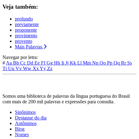
Veja também:
profundo
previamente
proponente
provimento
provento
Mais Palavras
Navegar por letra:
#
Aa
Bb
Cc
Dd
Ee
Ff
Gg
Hh
Ii
Jj
Kk
Ll
Mm
Nn
Oo
Pp
Qq
Rr
Ss
Tt
Uu
Vv
Ww
Xx
Yy
Zz
Somos uma biblioteca de palavras da língua portuguesa do Brasil
com mais de 200 mil palavras e expressões para consulta.
Sinônimos
Destaque do dia
Antônimos
Blog
Nomes