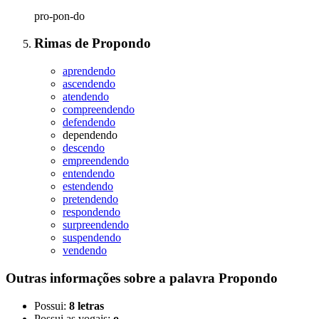
pro-pon-do
Rimas
de
Propondo
aprendendo
ascendendo
atendendo
compreendendo
defendendo
dependendo
descendo
empreendendo
entendendo
estendendo
pretendendo
respondendo
surpreendendo
suspendendo
vendendo
Outras informações sobre
a palavra
Propondo
Possui:
8 letras
Possui as vogais:
o