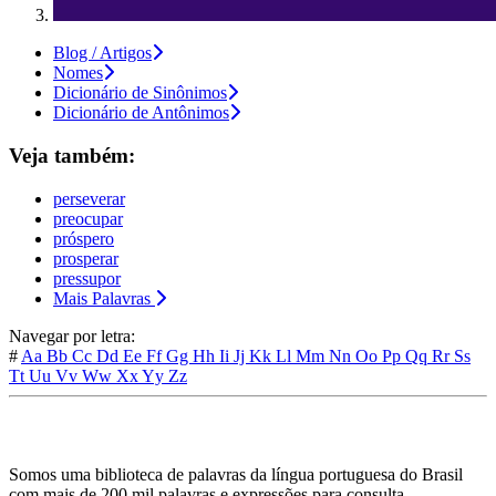
Blog / Artigos
Nomes
Dicionário de Sinônimos
Dicionário de Antônimos
Veja também:
perseverar
preocupar
próspero
prosperar
pressupor
Mais Palavras
Navegar por letra:
#
Aa
Bb
Cc
Dd
Ee
Ff
Gg
Hh
Ii
Jj
Kk
Ll
Mm
Nn
Oo
Pp
Qq
Rr
Ss
Tt
Uu
Vv
Ww
Xx
Yy
Zz
Somos uma biblioteca de palavras da língua portuguesa do Brasil
com mais de 200 mil palavras e expressões para consulta.