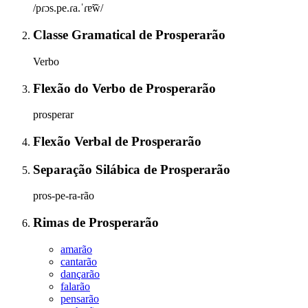
/pɾɔs.pe.ɾa.ˈɾɐ̃w̃/
Classe Gramatical
de
Prosperarão
Verbo
Flexão do Verbo
de
Prosperarão
prosperar
Flexão Verbal
de
Prosperarão
Separação Silábica
de
Prosperarão
pros-pe-ra-rão
Rimas
de
Prosperarão
amarão
cantarão
dançarão
falarão
pensarão