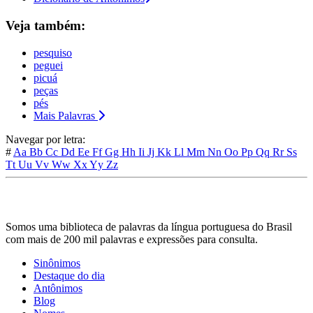
Veja também:
pesquiso
peguei
picuá
peças
pés
Mais Palavras
Navegar por letra:
#
Aa
Bb
Cc
Dd
Ee
Ff
Gg
Hh
Ii
Jj
Kk
Ll
Mm
Nn
Oo
Pp
Qq
Rr
Ss
Tt
Uu
Vv
Ww
Xx
Yy
Zz
Somos uma biblioteca de palavras da língua portuguesa do Brasil
com mais de 200 mil palavras e expressões para consulta.
Sinônimos
Destaque do dia
Antônimos
Blog