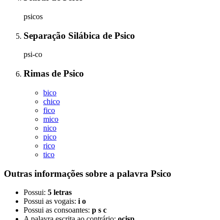
psicos
Separação Silábica
de
Psico
psi-co
Rimas
de
Psico
bico
chico
fico
mico
nico
pico
rico
tico
Outras informações sobre
a palavra
Psico
Possui:
5 letras
Possui as vogais:
i o
Possui as consoantes:
p s c
A palavra escrita ao contrário:
ocisp