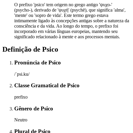
O prefixo 'psico' tem origem no grego antigo 'ψυχο-'
(psycho-), derivado de 'ψυχή' (psychē), que significa 'alma',
'mente' ou 'sopro de vida'. Este termo grego estava
intimamente ligado às concepções antigas sobre a natureza da
consciência e da vida. Ao longo do tempo, o prefixo foi
incorporado em várias línguas europeias, mantendo seu
significado relacionado à mente e aos processos mentais.
Definição de
Psico
Pronúncia
de
Psico
/ˈpsi.ku/
Classe Gramatical
de
Psico
prefixo
Gênero
de
Psico
Neutro
Plural
de
Psico