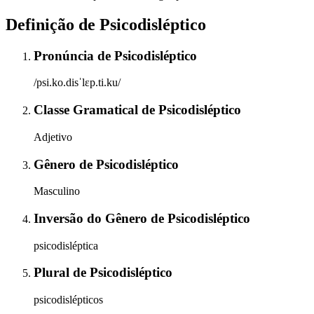
Definição de
Psicodisléptico
Pronúncia
de
Psicodisléptico
/psi.ko.disˈlɛp.ti.ku/
Classe Gramatical
de
Psicodisléptico
Adjetivo
Gênero
de
Psicodisléptico
Masculino
Inversão do Gênero
de
Psicodisléptico
psicodisléptica
Plural
de
Psicodisléptico
psicodislépticos