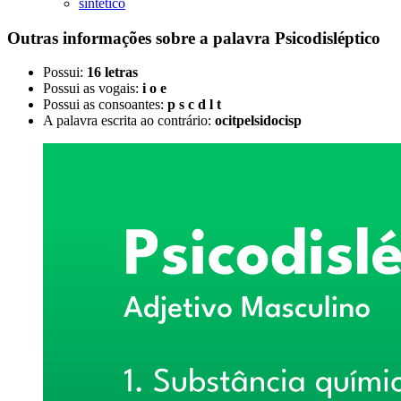
sintético
Outras informações sobre
a palavra
Psicodisléptico
Possui:
16 letras
Possui as vogais:
i o e
Possui as consoantes:
p s c d l t
A palavra escrita ao contrário:
ocitpelsidocisp