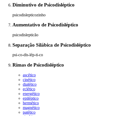
Diminutivo
de
Psicodisléptico
psicodislepticozinho
Aumentativo
de
Psicodisléptico
psicodislepticão
Separação Silábica
de
Psicodisléptico
psi-co-dis-lép-ti-co
Rimas
de
Psicodisléptico
ascético
cinético
dialético
eclético
energético
epiléptico
hermético
magnético
patético