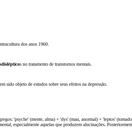
tracultura dos anos 1960.
odisléptico
s no tratamento de transtornos mentais.
m sido objeto de estudos sobre seus efeitos na depressão.
gregos: 'psyche' (mente, alma) + 'dys' (mau, anormal) + 'leptos' (toma
 mental, especialmente aquelas que produzem alucinações. Posteriormente,