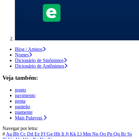
Blog / Artigos
Nomes
Dicionário de Sinônimos
Dicionário de Antônimos
Veja também:
ponto
pavimento
penta
panteão
piamente
Mais Palavras
Navegar por letra:
#
Aa
Bb
Cc
Dd
Ee
Ff
Gg
Hh
Ii
Jj
Kk
Ll
Mm
Nn
Oo
Pp
Qq
Rr
Ss