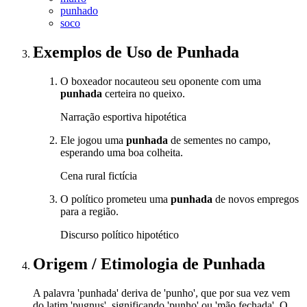
punhado
soco
Exemplos de Uso
de Punhada
O boxeador nocauteou seu oponente com uma
punhada
certeira no queixo.
Narração esportiva hipotética
Ele jogou uma
punhada
de sementes no campo,
esperando uma boa colheita.
Cena rural fictícia
O político prometeu uma
punhada
de novos empregos
para a região.
Discurso político hipotético
Origem / Etimologia
de
Punhada
A palavra 'punhada' deriva de 'punho', que por sua vez vem
do latim 'pugnus', significando 'punho' ou 'mão fechada'. O