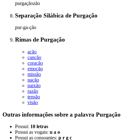
purgaçãozão
Separação Silábica
de
Purgação
pur-ga-ção
Rimas
de
Purgação
ação
canção
coração
emoção
missão
nação
paixão
razão
tensão
visão
Outras informações sobre
a palavra
Purgação
Possui:
10 letras
Possui as vogais:
u a o
Possui as consoantes:
p r g c