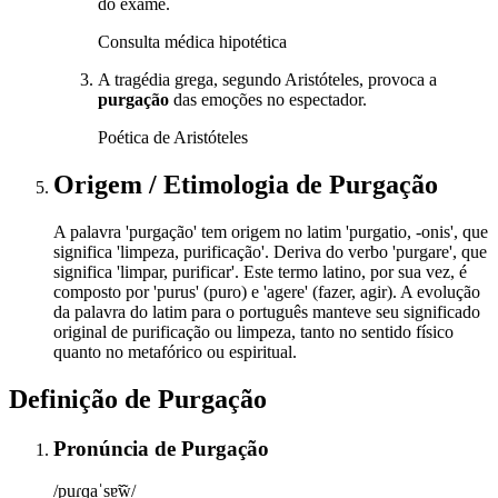
do exame.
Consulta médica hipotética
A tragédia grega, segundo Aristóteles, provoca a
purgação
das emoções no espectador.
Poética de Aristóteles
Origem / Etimologia
de
Purgação
A palavra 'purgação' tem origem no latim 'purgatio, -onis', que
significa 'limpeza, purificação'. Deriva do verbo 'purgare', que
significa 'limpar, purificar'. Este termo latino, por sua vez, é
composto por 'purus' (puro) e 'agere' (fazer, agir). A evolução
da palavra do latim para o português manteve seu significado
original de purificação ou limpeza, tanto no sentido físico
quanto no metafórico ou espiritual.
Definição de
Purgação
Pronúncia
de
Purgação
/puɾɡaˈsɐ̃w̃/