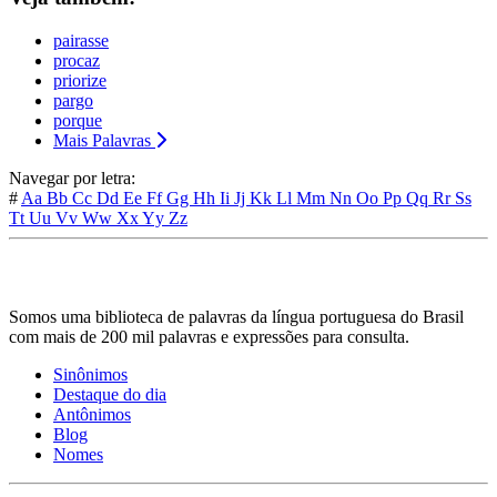
pairasse
procaz
priorize
pargo
porque
Mais Palavras
Navegar por letra:
#
Aa
Bb
Cc
Dd
Ee
Ff
Gg
Hh
Ii
Jj
Kk
Ll
Mm
Nn
Oo
Pp
Qq
Rr
Ss
Tt
Uu
Vv
Ww
Xx
Yy
Zz
Somos uma biblioteca de palavras da língua portuguesa do Brasil
com mais de 200 mil palavras e expressões para consulta.
Sinônimos
Destaque do dia
Antônimos
Blog
Nomes