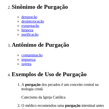
Sinônimo
de
Purgação
depuração
desintoxicação
expurgação
limpeza
purificação
Antônimo
de
Purgação
contaminação
impureza
sujeira
Exemplos de Uso
de Purgação
A
purgação
dos pecados é um conceito central na
teologia cristã.
Catecismo da Igreja Católica
O médico recomendou uma
purgação
intestinal antes