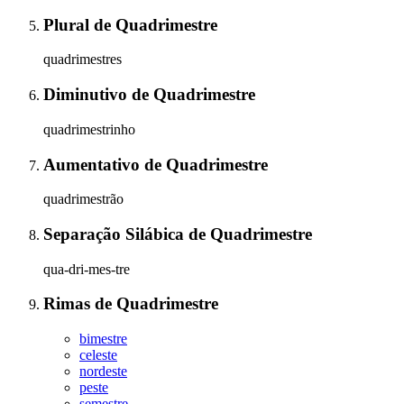
Plural
de
Quadrimestre
quadrimestres
Diminutivo
de
Quadrimestre
quadrimestrinho
Aumentativo
de
Quadrimestre
quadrimestrão
Separação Silábica
de
Quadrimestre
qua-dri-mes-tre
Rimas
de
Quadrimestre
bimestre
celeste
nordeste
peste
semestre