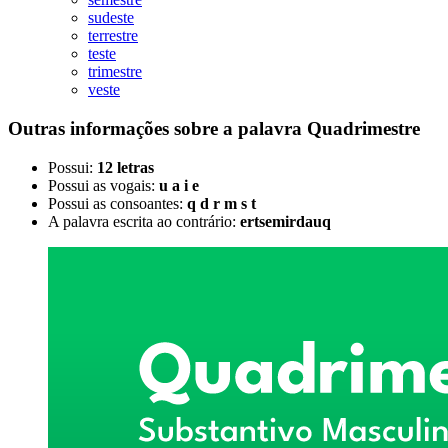
sudeste
terrestre
teste
trimestre
veste
Outras informações sobre
a palavra
Quadrimestre
Possui:
12 letras
Possui as vogais:
u a i e
Possui as consoantes:
q d r m s t
A palavra escrita ao contrário:
ertsemirdauq