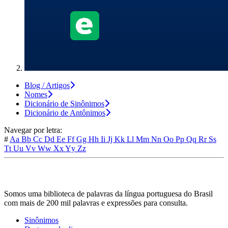
Blog / Artigos
Nomes
Dicionário de Sinônimos
Dicionário de Antônimos
Navegar por letra:
#
Aa
Bb
Cc
Dd
Ee
Ff
Gg
Hh
Ii
Jj
Kk
Ll
Mm
Nn
Oo
Pp
Qq
Rr
Ss
Tt
Uu
Vv
Ww
Xx
Yy
Zz
Somos uma biblioteca de palavras da língua portuguesa do Brasil
com mais de 200 mil palavras e expressões para consulta.
Sinônimos