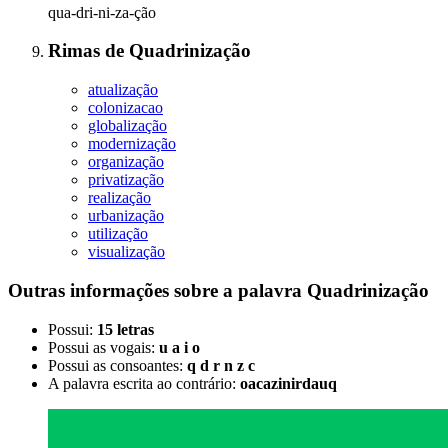
qua-dri-ni-za-ção
Rimas
de
Quadrinização
atualização
colonizacao
globalização
modernização
organização
privatização
realização
urbanização
utilização
visualização
Outras informações sobre
a palavra
Quadrinização
Possui:
15 letras
Possui as vogais:
u a i o
Possui as consoantes:
q d r n z c
A palavra escrita ao contrário:
oacazinirdauq