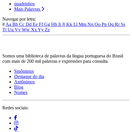
quadrinhos
Mais Palavras
Navegar por letra:
#
Aa
Bb
Cc
Dd
Ee
Ff
Gg
Hh
Ii
Jj
Kk
Ll
Mm
Nn
Oo
Pp
Qq
Rr
Ss
Tt
Uu
Vv
Ww
Xx
Yy
Zz
Somos uma biblioteca de palavras da língua portuguesa do Brasil
com mais de 200 mil palavras e expressões para consulta.
Sinônimos
Destaque do dia
Antônimos
Blog
Nomes
Redes sociais: