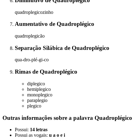
Diminutivo
de
Quadroplégico
quadroplegicozinho
Aumentativo
de
Quadroplégico
quadroplegicão
Separação Silábica
de
Quadroplégico
qua-dro-plé-gi-co
Rimas
de
Quadroplégico
diplegico
hemiplegico
monoplegico
paraplegio
plegico
Outras informações sobre
a palavra
Quadroplégico
Possui:
14 letras
Possui as vogais:
u a o e i