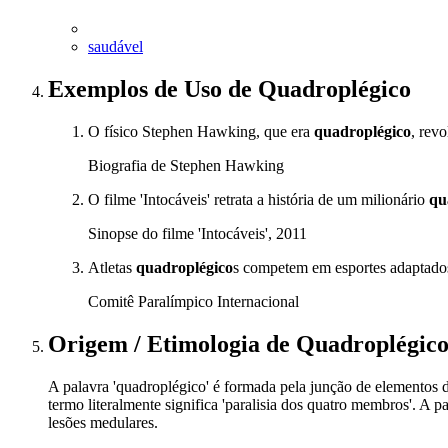
saudável
Exemplos de Uso
de Quadroplégico
O físico Stephen Hawking, que era
quadroplégico
, rev
Biografia de Stephen Hawking
O filme 'Intocáveis' retrata a história de um milionário
qu
Sinopse do filme 'Intocáveis', 2011
Atletas
quadroplégico
s competem em esportes adaptados 
Comitê Paralímpico Internacional
Origem / Etimologia
de
Quadroplégic
A palavra 'quadroplégico' é formada pela junção de elementos de or
termo literalmente significa 'paralisia dos quatro membros'. A
lesões medulares.