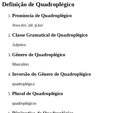
Definição de
Quadroplégico
Pronúncia
de
Quadroplégico
/kwa.dɾo.ˈplɛ.ʒi.ku/
Classe Gramatical
de
Quadroplégico
Adjetivo
Gênero
de
Quadroplégico
Masculino
Inversão do Gênero
de
Quadroplégico
quadroplégica
Plural
de
Quadroplégico
quadroplégicos