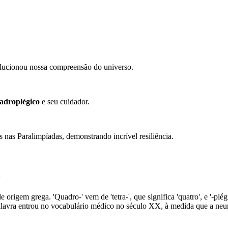
olucionou nossa compreensão do universo.
adroplégico
e seu cuidador.
nas Paralimpíadas, demonstrando incrível resiliência.
o
igem grega. 'Quadro-' vem de 'tetra-', que significa 'quatro', e '-plégico
 palavra entrou no vocabulário médico no século XX, à medida que a neu