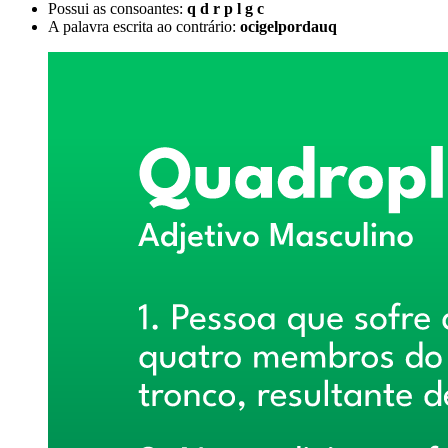
Possui as consoantes:
q d r p l g c
A palavra escrita ao contrário:
ocigelpordauq