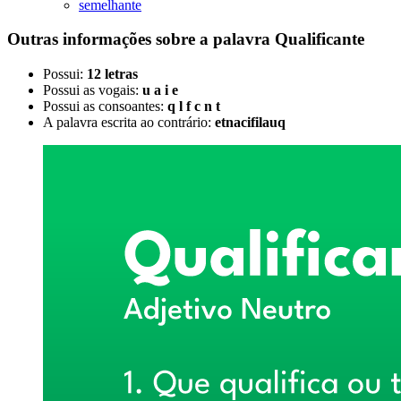
semelhante
Outras informações sobre
a palavra
Qualificante
Possui:
12 letras
Possui as vogais:
u a i e
Possui as consoantes:
q l f c n t
A palavra escrita ao contrário:
etnacifilauq