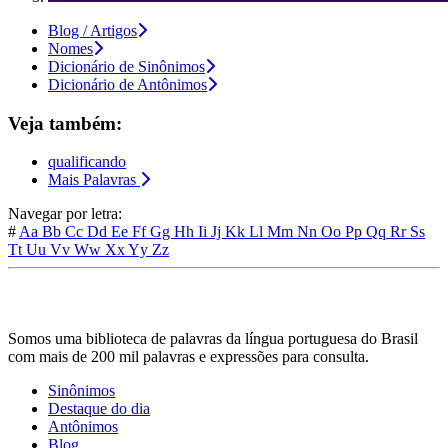
Blog / Artigos
Nomes
Dicionário de Sinônimos
Dicionário de Antônimos
Veja também:
qualificando
Mais Palavras
Navegar por letra:
#
Aa
Bb
Cc
Dd
Ee
Ff
Gg
Hh
Ii
Jj
Kk
Ll
Mm
Nn
Oo
Pp
Qq
Rr
Ss
Tt
Uu
Vv
Ww
Xx
Yy
Zz
Somos uma biblioteca de palavras da língua portuguesa do Brasil
com mais de 200 mil palavras e expressões para consulta.
Sinônimos
Destaque do dia
Antônimos
Blog