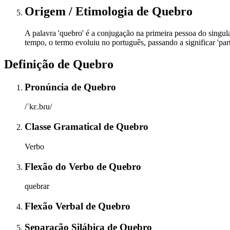
Origem / Etimologia
de
Quebro
A palavra 'quebro' é a conjugação na primeira pessoa do singular
tempo, o termo evoluiu no português, passando a significar 'par
Definição de
Quebro
Pronúncia
de
Quebro
/ˈkɛ.bɾu/
Classe Gramatical
de
Quebro
Verbo
Flexão do Verbo
de
Quebro
quebrar
Flexão Verbal
de
Quebro
Separação Silábica
de
Quebro