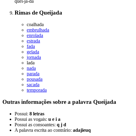
quei-ja-da
Rimas
de
Queijada
coalhada
embrulhada
enrolada
estrada
fada
gelada
jornada
lada
nada
parada
pousada
sacada
temporada
Outras informações sobre
a palavra
Queijada
Possui:
8 letras
Possui as vogais:
u e i a
Possui as consoantes:
q j d
A palavra escrita ao contrário:
adajieuq