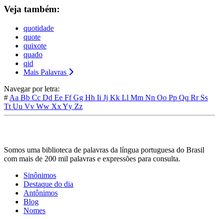
Veja também:
quotidade
quote
quixote
quado
qid
Mais Palavras
Navegar por letra:
#
Aa
Bb
Cc
Dd
Ee
Ff
Gg
Hh
Ii
Jj
Kk
Ll
Mm
Nn
Oo
Pp
Qq
Rr
Ss
Tt
Uu
Vv
Ww
Xx
Yy
Zz
Somos uma biblioteca de palavras da língua portuguesa do Brasil
com mais de 200 mil palavras e expressões para consulta.
Sinônimos
Destaque do dia
Antônimos
Blog
Nomes