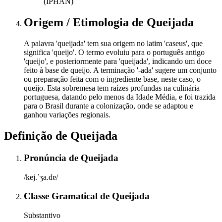
(IPHAN)
Origem / Etimologia
de
Queijada
A palavra 'queijada' tem sua origem no latim 'caseus', que
significa 'queijo'. O termo evoluiu para o português antigo
'queijo', e posteriormente para 'queijada', indicando um doce
feito à base de queijo. A terminação '-ada' sugere um conjunto
ou preparação feita com o ingrediente base, neste caso, o
queijo. Esta sobremesa tem raízes profundas na culinária
portuguesa, datando pelo menos da Idade Média, e foi trazida
para o Brasil durante a colonização, onde se adaptou e
ganhou variações regionais.
Definição de
Queijada
Pronúncia
de
Queijada
/kej.ˈʒa.dɐ/
Classe Gramatical
de
Queijada
Substantivo