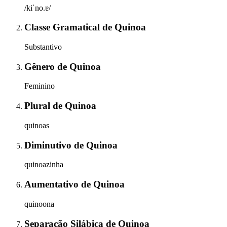
/kiˈno.ɐ/
Classe Gramatical
de
Quinoa
Substantivo
Gênero
de
Quinoa
Feminino
Plural
de
Quinoa
quinoas
Diminutivo
de
Quinoa
quinoazinha
Aumentativo
de
Quinoa
quinoona
Separação Silábica
de
Quinoa