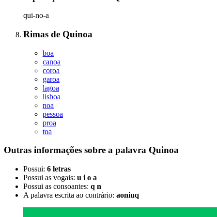
qui-no-a
Rimas
de
Quinoa
boa
canoa
coroa
garoa
lagoa
lisboa
noa
pessoa
proa
toa
Outras informações sobre
a palavra
Quinoa
Possui:
6 letras
Possui as vogais:
u i o a
Possui as consoantes:
q n
A palavra escrita ao contrário:
aoniuq