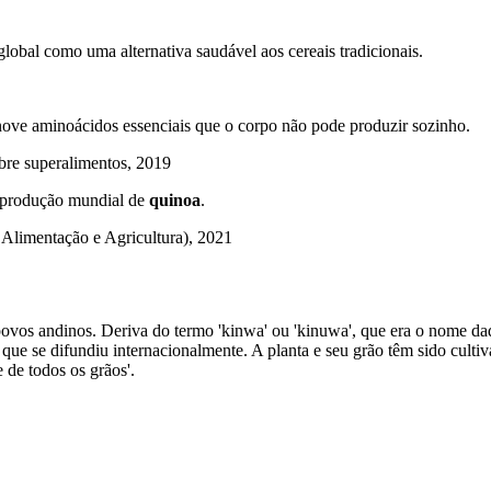
lobal como uma alternativa saudável aos cereais tradicionais.
ove aminoácidos essenciais que o corpo não pode produzir sozinho.
bre superalimentos, 2019
a produção mundial de
quinoa
.
Alimentação e Agricultura), 2021
 povos andinos. Deriva do termo 'kinwa' ou 'kinuwa', que era o nome d
que se difundiu internacionalmente. A planta e seu grão têm sido culti
 de todos os grãos'.