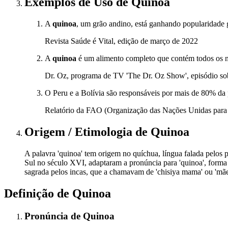
Exemplos de Uso
de Quinoa
A
quinoa
, um grão andino, está ganhando popularidade g
Revista Saúde é Vital, edição de março de 2022
A
quinoa
é um alimento completo que contém todos os n
Dr. Oz, programa de TV 'The Dr. Oz Show', episódio so
O Peru e a Bolívia são responsáveis por mais de 80% d
Relatório da FAO (Organização das Nações Unidas para 
Origem / Etimologia
de
Quinoa
A palavra 'quinoa' tem origem no quíchua, língua falada pelos
Sul no século XVI, adaptaram a pronúncia para 'quinoa', forma 
sagrada pelos incas, que a chamavam de 'chisiya mama' ou 'mãe
Definição de
Quinoa
Pronúncia
de
Quinoa