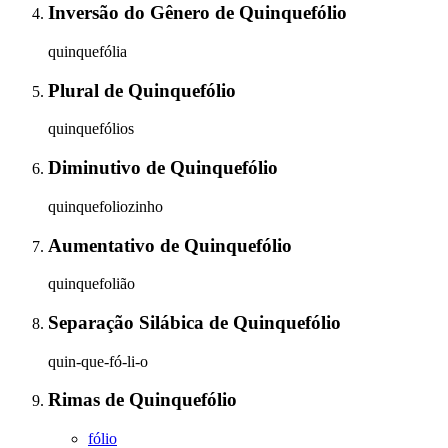
Inversão do Gênero
de
Quinquefólio
quinquefólia
Plural
de
Quinquefólio
quinquefólios
Diminutivo
de
Quinquefólio
quinquefoliozinho
Aumentativo
de
Quinquefólio
quinquefolião
Separação Silábica
de
Quinquefólio
quin-que-fó-li-o
Rimas
de
Quinquefólio
fólio