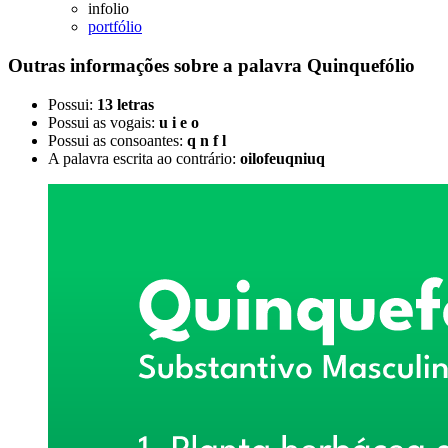
infolio
portfólio
Outras informações sobre
a palavra
Quinquefólio
Possui:
13 letras
Possui as vogais:
u i e o
Possui as consoantes:
q n f l
A palavra escrita ao contrário:
oilofeuqniuq