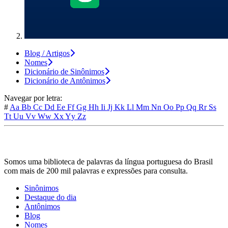
Blog / Artigos
Nomes
Dicionário de Sinônimos
Dicionário de Antônimos
Navegar por letra:
#
Aa
Bb
Cc
Dd
Ee
Ff
Gg
Hh
Ii
Jj
Kk
Ll
Mm
Nn
Oo
Pp
Qq
Rr
Ss
Tt
Uu
Vv
Ww
Xx
Yy
Zz
Somos uma biblioteca de palavras da língua portuguesa do Brasil
com mais de 200 mil palavras e expressões para consulta.
Sinônimos
Destaque do dia
Antônimos
Blog
Nomes