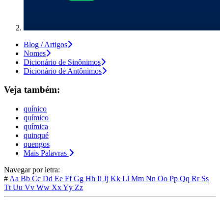
Blog / Artigos
Nomes
Dicionário de Sinônimos
Dicionário de Antônimos
Veja também:
quínico
químico
química
quinqué
quengos
Mais Palavras
Navegar por letra:
#
Aa
Bb
Cc
Dd
Ee
Ff
Gg
Hh
Ii
Jj
Kk
Ll
Mm
Nn
Oo
Pp
Qq
Rr
Ss
Tt
Uu
Vv
Ww
Xx
Yy
Zz