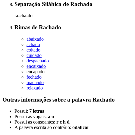
Separação Silábica
de
Rachado
ra-cha-do
Rimas
de
Rachado
abaixado
achado
coitado
cuidado
despachado
encaixado
encapado
fechado
machado
relaxado
Outras informações sobre
a palavra
Rachado
Possui:
7 letras
Possui as vogais:
a o
Possui as consoantes:
r c h d
A palavra escrita ao contrário:
odahcar