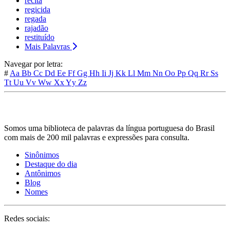
récita
regicida
regada
rajadão
restituído
Mais Palavras
Navegar por letra:
#
Aa
Bb
Cc
Dd
Ee
Ff
Gg
Hh
Ii
Jj
Kk
Ll
Mm
Nn
Oo
Pp
Qq
Rr
Ss
Tt
Uu
Vv
Ww
Xx
Yy
Zz
Somos uma biblioteca de palavras da língua portuguesa do Brasil
com mais de 200 mil palavras e expressões para consulta.
Sinônimos
Destaque do dia
Antônimos
Blog
Nomes
Redes sociais: