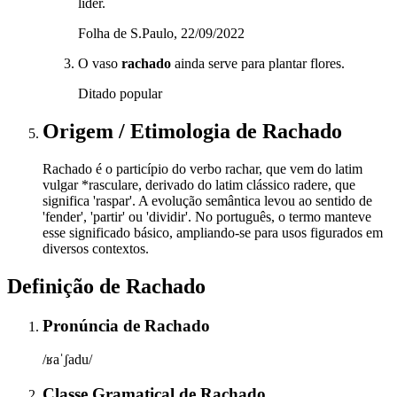
líder.
Folha de S.Paulo, 22/09/2022
O vaso
rachado
ainda serve para plantar flores.
Ditado popular
Origem / Etimologia
de
Rachado
Rachado é o particípio do verbo rachar, que vem do latim
vulgar *rasculare, derivado do latim clássico radere, que
significa 'raspar'. A evolução semântica levou ao sentido de
'fender', 'partir' ou 'dividir'. No português, o termo manteve
esse significado básico, ampliando-se para usos figurados em
diversos contextos.
Definição de
Rachado
Pronúncia
de
Rachado
/ʁaˈʃadu/
Classe Gramatical
de
Rachado