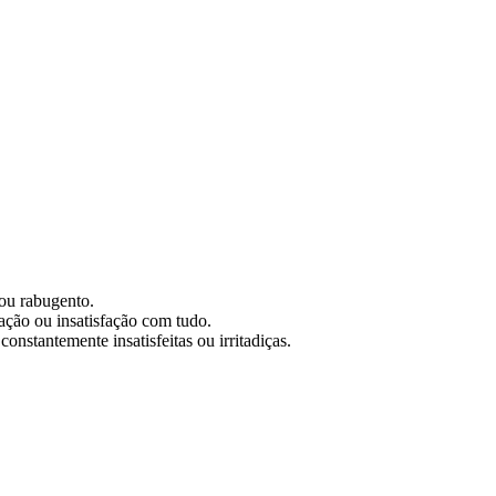
ou rabugento.
ação ou insatisfação com tudo.
nstantemente insatisfeitas ou irritadiças.