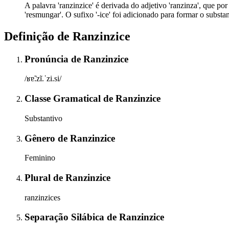
A palavra 'ranzinzice' é derivada do adjetivo 'ranzinza', que p
'resmungar'. O sufixo '-ice' foi adicionado para formar o substa
Definição de
Ranzinzice
Pronúncia
de
Ranzinzice
/ʁɐ̃.zĩ.ˈzi.si/
Classe Gramatical
de
Ranzinzice
Substantivo
Gênero
de
Ranzinzice
Feminino
Plural
de
Ranzinzice
ranzinzices
Separação Silábica
de
Ranzinzice