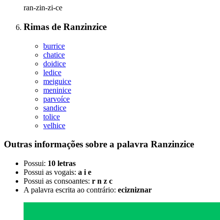
ran-zin-zi-ce
Rimas
de
Ranzinzice
burrice
chatice
doidice
ledice
meiguice
meninice
parvoíce
sandice
tolice
velhice
Outras informações sobre
a palavra
Ranzinzice
Possui:
10 letras
Possui as vogais:
a i e
Possui as consoantes:
r n z c
A palavra escrita ao contrário:
ecizniznar