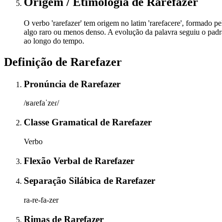
Origem / Etimologia
de
Rarefazer
O verbo 'rarefazer' tem origem no latim 'rarefacere', formado pe
algo raro ou menos denso. A evolução da palavra seguiu o padrã
ao longo do tempo.
Definição de
Rarefazer
Pronúncia
de
Rarefazer
/ʁaɾefaˈzeɾ/
Classe Gramatical
de
Rarefazer
Verbo
Flexão Verbal
de
Rarefazer
Separação Silábica
de
Rarefazer
ra-re-fa-zer
Rimas
de
Rarefazer