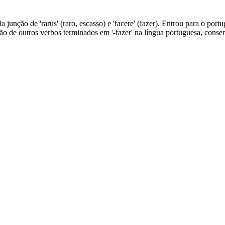
la junção de 'rarus' (raro, escasso) e 'facere' (fazer). Entrou para o po
o de outros verbos terminados em '-fazer' na língua portuguesa, conserv