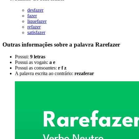
desfazer
fazer
liquefazer
refazer
satisfazer
Outras informações sobre
a palavra
Rarefazer
Possui:
9 letras
Possui as vogais:
a e
Possui as consoantes:
r f z
A palavra escrita ao contrário:
rezaferar