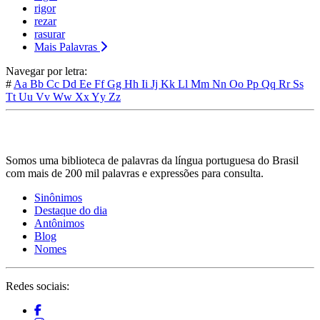
rigor
rezar
rasurar
Mais Palavras
Navegar por letra:
#
Aa
Bb
Cc
Dd
Ee
Ff
Gg
Hh
Ii
Jj
Kk
Ll
Mm
Nn
Oo
Pp
Qq
Rr
Ss
Tt
Uu
Vv
Ww
Xx
Yy
Zz
Somos uma biblioteca de palavras da língua portuguesa do Brasil
com mais de 200 mil palavras e expressões para consulta.
Sinônimos
Destaque do dia
Antônimos
Blog
Nomes
Redes sociais: