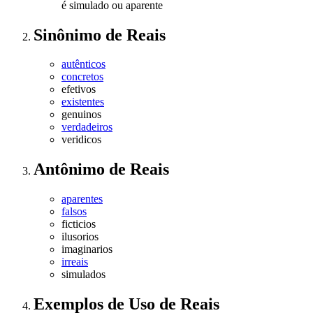
é simulado ou aparente
Sinônimo
de
Reais
autênticos
concretos
efetivos
existentes
genuinos
verdadeiros
veridicos
Antônimo
de
Reais
aparentes
falsos
ficticios
ilusorios
imaginarios
irreais
simulados
Exemplos de Uso
de Reais