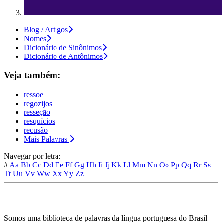
Blog / Artigos
Nomes
Dicionário de Sinônimos
Dicionário de Antônimos
Veja também:
ressoe
regozijos
resseção
resquícios
recusão
Mais Palavras
Navegar por letra:
#
Aa
Bb
Cc
Dd
Ee
Ff
Gg
Hh
Ii
Jj
Kk
Ll
Mm
Nn
Oo
Pp
Qq
Rr
Ss
Tt
Uu
Vv
Ww
Xx
Yy
Zz
Somos uma biblioteca de palavras da língua portuguesa do Brasil