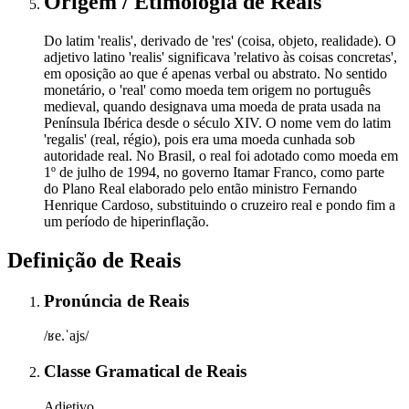
Origem / Etimologia
de
Reais
Do latim 'realis', derivado de 'res' (coisa, objeto, realidade). O
adjetivo latino 'realis' significava 'relativo às coisas concretas',
em oposição ao que é apenas verbal ou abstrato. No sentido
monetário, o 'real' como moeda tem origem no português
medieval, quando designava uma moeda de prata usada na
Península Ibérica desde o século XIV. O nome vem do latim
'regalis' (real, régio), pois era uma moeda cunhada sob
autoridade real. No Brasil, o real foi adotado como moeda em
1º de julho de 1994, no governo Itamar Franco, como parte
do Plano Real elaborado pelo então ministro Fernando
Henrique Cardoso, substituindo o cruzeiro real e pondo fim a
um período de hiperinflação.
Definição de
Reais
Pronúncia
de
Reais
/ʁe.ˈajs/
Classe Gramatical
de
Reais
Adjetivo