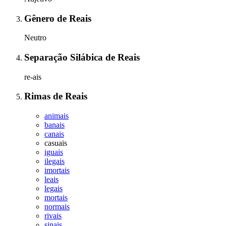
Gênero
de
Reais
Neutro
Separação Silábica
de
Reais
re-ais
Rimas
de
Reais
animais
banais
canais
casuais
iguais
ilegais
imortais
leais
legais
mortais
normais
rivais
sinais