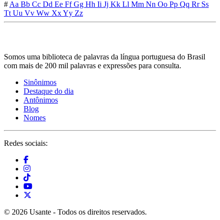
#
Aa
Bb
Cc
Dd
Ee
Ff
Gg
Hh
Ii
Jj
Kk
Ll
Mm
Nn
Oo
Pp
Qq
Rr
Ss
Tt
Uu
Vv
Ww
Xx
Yy
Zz
Somos uma biblioteca de palavras da língua portuguesa do Brasil
com mais de 200 mil palavras e expressões para consulta.
Sinônimos
Destaque do dia
Antônimos
Blog
Nomes
Redes sociais:
© 2026 Usante - Todos os direitos reservados.