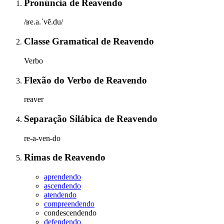
Pronúncia
de
Reavendo
/ʁe.a.ˈvẽ.du/
Classe Gramatical
de
Reavendo
Verbo
Flexão do Verbo
de
Reavendo
reaver
Separação Silábica
de
Reavendo
re-a-ven-do
Rimas
de
Reavendo
aprendendo
ascendendo
atendendo
compreendendo
condescendendo
defendendo