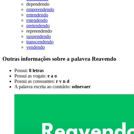
dependendo
empreendendo
entendendo
estendendo
pretendendo
repreendendo
suspendendo
transcendendo
vendendo
Outras informações sobre
a palavra
Reavendo
Possui:
8 letras
Possui as vogais:
e a o
Possui as consoantes:
r v n d
A palavra escrita ao contrário:
odnevaer