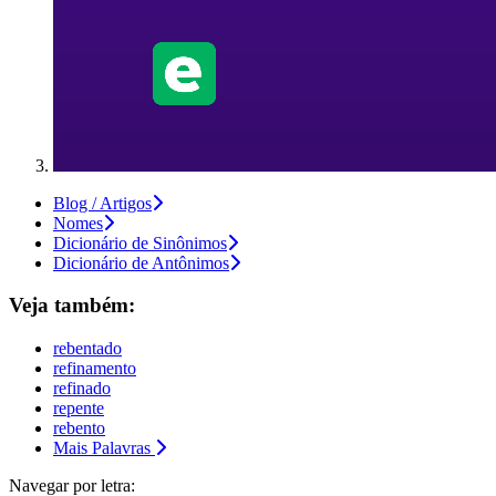
Blog / Artigos
Nomes
Dicionário de Sinônimos
Dicionário de Antônimos
Veja também:
rebentado
refinamento
refinado
repente
rebento
Mais Palavras
Navegar por letra: