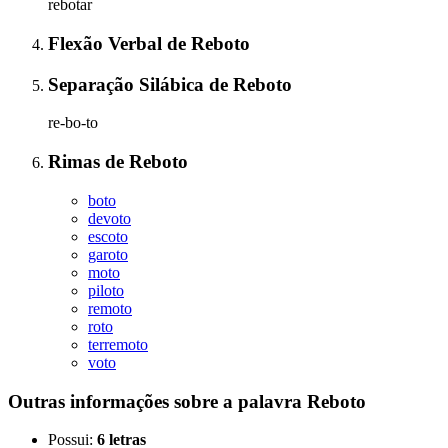
rebotar
Flexão Verbal
de
Reboto
Separação Silábica
de
Reboto
re-bo-to
Rimas
de
Reboto
boto
devoto
escoto
garoto
moto
piloto
remoto
roto
terremoto
voto
Outras informações sobre
a palavra
Reboto
Possui:
6 letras