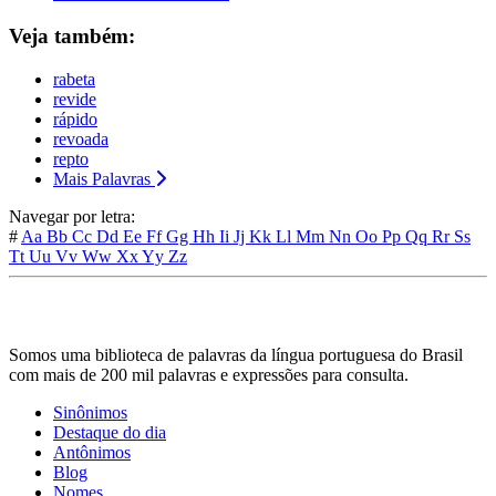
Veja também:
rabeta
revide
rápido
revoada
repto
Mais Palavras
Navegar por letra:
#
Aa
Bb
Cc
Dd
Ee
Ff
Gg
Hh
Ii
Jj
Kk
Ll
Mm
Nn
Oo
Pp
Qq
Rr
Ss
Tt
Uu
Vv
Ww
Xx
Yy
Zz
Somos uma biblioteca de palavras da língua portuguesa do Brasil
com mais de 200 mil palavras e expressões para consulta.
Sinônimos
Destaque do dia
Antônimos
Blog
Nomes