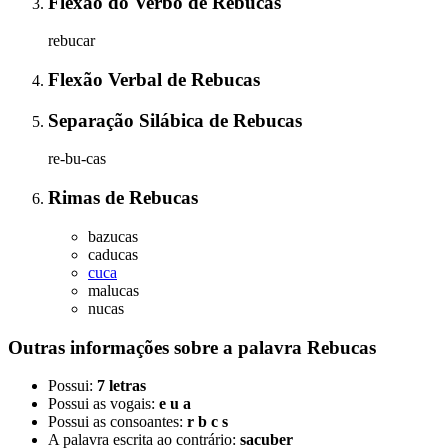
Flexão do Verbo
de
Rebucas
rebucar
Flexão Verbal
de
Rebucas
Separação Silábica
de
Rebucas
re-bu-cas
Rimas
de
Rebucas
bazucas
caducas
cuca
malucas
nucas
Outras informações sobre
a palavra
Rebucas
Possui:
7 letras
Possui as vogais:
e u a
Possui as consoantes:
r b c s
A palavra escrita ao contrário:
sacuber