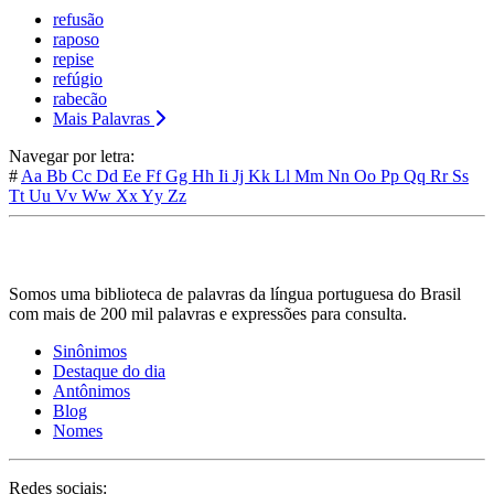
refusão
raposo
repise
refúgio
rabecão
Mais Palavras
Navegar por letra:
#
Aa
Bb
Cc
Dd
Ee
Ff
Gg
Hh
Ii
Jj
Kk
Ll
Mm
Nn
Oo
Pp
Qq
Rr
Ss
Tt
Uu
Vv
Ww
Xx
Yy
Zz
Somos uma biblioteca de palavras da língua portuguesa do Brasil
com mais de 200 mil palavras e expressões para consulta.
Sinônimos
Destaque do dia
Antônimos
Blog
Nomes
Redes sociais: