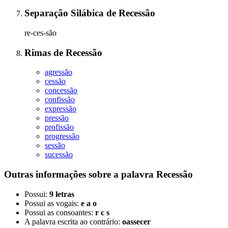
Separação Silábica
de
Recessão
re-ces-são
Rimas
de
Recessão
agressão
cessão
concessão
confissão
expressão
pressão
profissão
progressão
sessão
sucessão
Outras informações sobre
a palavra
Recessão
Possui:
9 letras
Possui as vogais:
e a o
Possui as consoantes:
r c s
A palavra escrita ao contrário:
oassecer