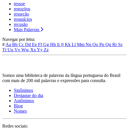
ressoe
regozijos
resseção
resquícios
recusão
Mais Palavras
Navegar por letra:
#
Aa
Bb
Cc
Dd
Ee
Ff
Gg
Hh
Ii
Jj
Kk
Ll
Mm
Nn
Oo
Pp
Qq
Rr
Ss
Tt
Uu
Vv
Ww
Xx
Yy
Zz
Somos uma biblioteca de palavras da língua portuguesa do Brasil
com mais de 200 mil palavras e expressões para consulta.
Sinônimos
Destaque do dia
Antônimos
Blog
Nomes
Redes sociais: