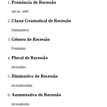
Pronúncia
de
Recessão
/ʁe.se.ˈsɐ̃w̃/
Classe Gramatical
de
Recessão
Substantivo
Gênero
de
Recessão
Feminino
Plural
de
Recessão
recessões
Diminutivo
de
Recessão
recessãozinha
Aumentativo
de
Recessão
recessãozão