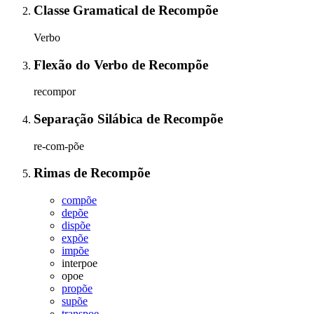
Classe Gramatical
de
Recompõe
Verbo
Flexão do Verbo
de
Recompõe
recompor
Separação Silábica
de
Recompõe
re-com-põe
Rimas
de
Recompõe
compõe
depõe
dispõe
expõe
impõe
interpoe
opoe
propõe
supõe
transpoe