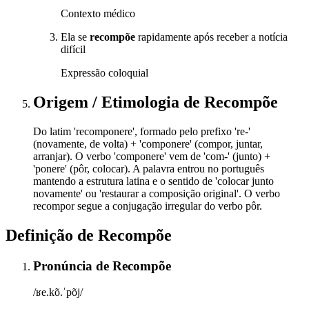
Contexto médico
Ela se
recompõe
rapidamente após receber a notícia
difícil
Expressão coloquial
Origem / Etimologia
de
Recompõe
Do latim 'recomponere', formado pelo prefixo 're-'
(novamente, de volta) + 'componere' (compor, juntar,
arranjar). O verbo 'componere' vem de 'com-' (junto) +
'ponere' (pôr, colocar). A palavra entrou no português
mantendo a estrutura latina e o sentido de 'colocar junto
novamente' ou 'restaurar a composição original'. O verbo
recompor segue a conjugação irregular do verbo pôr.
Definição de
Recompõe
Pronúncia
de
Recompõe
/ʁe.kõ.ˈpõj/