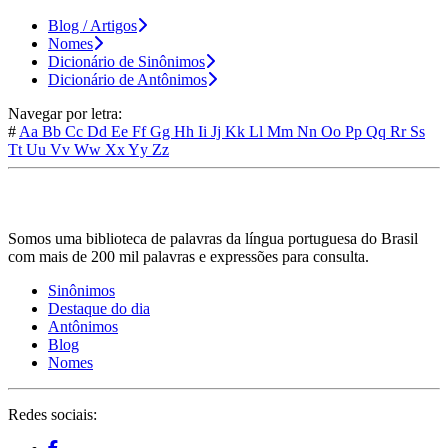
Blog / Artigos
Nomes
Dicionário de Sinônimos
Dicionário de Antônimos
Navegar por letra:
#
Aa
Bb
Cc
Dd
Ee
Ff
Gg
Hh
Ii
Jj
Kk
Ll
Mm
Nn
Oo
Pp
Qq
Rr
Ss
Tt
Uu
Vv
Ww
Xx
Yy
Zz
Somos uma biblioteca de palavras da língua portuguesa do Brasil
com mais de 200 mil palavras e expressões para consulta.
Sinônimos
Destaque do dia
Antônimos
Blog
Nomes
Redes sociais: