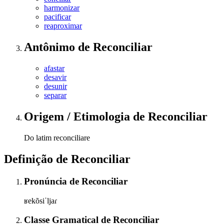
harmonizar
pacificar
reaproximar
Antônimo
de
Reconciliar
afastar
desavir
desunir
separar
Origem / Etimologia
de
Reconciliar
Do latim reconciliare
Definição de
Reconciliar
Pronúncia
de
Reconciliar
ʁekõsiˈljaɾ
Classe Gramatical
de
Reconciliar