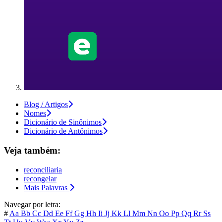
Blog / Artigos
Nomes
Dicionário de Sinônimos
Dicionário de Antônimos
Veja também:
reconciliaria
recongelar
Mais Palavras
Navegar por letra:
#
Aa
Bb
Cc
Dd
Ee
Ff
Gg
Hh
Ii
Jj
Kk
Ll
Mm
Nn
Oo
Pp
Qq
Rr
Ss