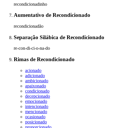
recondicionadinho
Aumentativo
de
Recondicionado
recondicionadão
Separação Silábica
de
Recondicionado
re-con-di-ci-o-na-do
Rimas
de
Recondicionado
acionado
adicionado
ambicionado
apaixonado
condicionado
decepcionado
emocionado
intencionado
mencionado
ocasionado
posicionado
proporcionado