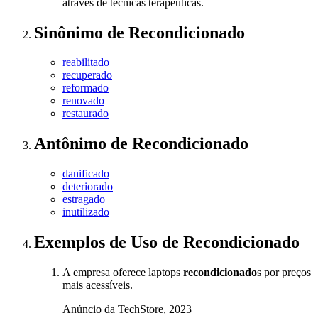
através de técnicas terapêuticas.
Sinônimo
de
Recondicionado
reabilitado
recuperado
reformado
renovado
restaurado
Antônimo
de
Recondicionado
danificado
deteriorado
estragado
inutilizado
Exemplos de Uso
de Recondicionado
A empresa oferece laptops
recondicionado
s por preços
mais acessíveis.
Anúncio da TechStore, 2023