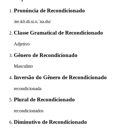
Pronúncia
de
Recondicionado
/ʁe.kõ.di.si.o.ˈna.du/
Classe Gramatical
de
Recondicionado
Adjetivo
Gênero
de
Recondicionado
Masculino
Inversão do Gênero
de
Recondicionado
recondicionada
Plural
de
Recondicionado
recondicionados
Diminutivo
de
Recondicionado