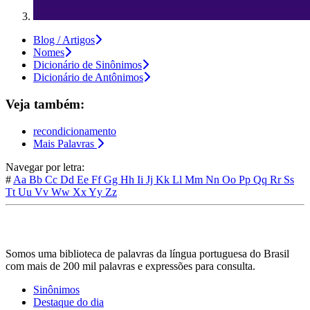
Blog / Artigos
Nomes
Dicionário de Sinônimos
Dicionário de Antônimos
Veja também:
recondicionamento
Mais Palavras
Navegar por letra:
#
Aa
Bb
Cc
Dd
Ee
Ff
Gg
Hh
Ii
Jj
Kk
Ll
Mm
Nn
Oo
Pp
Qq
Rr
Ss
Tt
Uu
Vv
Ww
Xx
Yy
Zz
Somos uma biblioteca de palavras da língua portuguesa do Brasil
com mais de 200 mil palavras e expressões para consulta.
Sinônimos
Destaque do dia