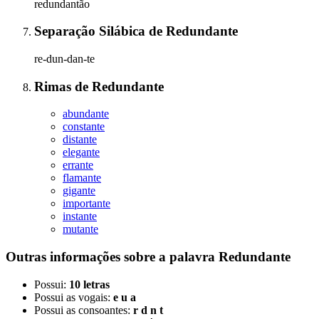
redundantão
Separação Silábica
de
Redundante
re-dun-dan-te
Rimas
de
Redundante
abundante
constante
distante
elegante
errante
flamante
gigante
importante
instante
mutante
Outras informações sobre
a palavra
Redundante
Possui:
10 letras
Possui as vogais:
e u a
Possui as consoantes:
r d n t