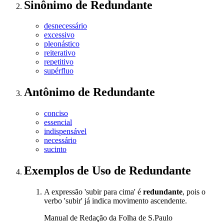
Sinônimo
de
Redundante
desnecessário
excessivo
pleonástico
reiterativo
repetitivo
supérfluo
Antônimo
de
Redundante
conciso
essencial
indispensável
necessário
sucinto
Exemplos de Uso
de Redundante
A expressão 'subir para cima' é
redundante
, pois o
verbo 'subir' já indica movimento ascendente.
Manual de Redação da Folha de S.Paulo