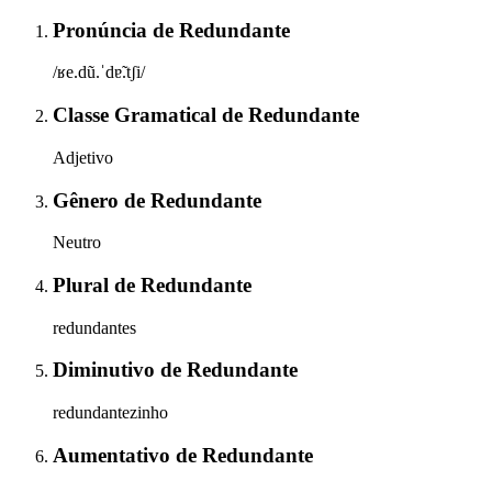
Pronúncia
de
Redundante
/ʁe.dũ.ˈdɐ̃.tʃi/
Classe Gramatical
de
Redundante
Adjetivo
Gênero
de
Redundante
Neutro
Plural
de
Redundante
redundantes
Diminutivo
de
Redundante
redundantezinho
Aumentativo
de
Redundante