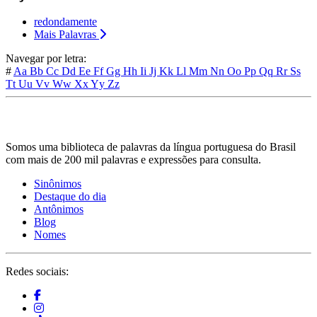
redondamente
Mais Palavras
Navegar por letra:
#
Aa
Bb
Cc
Dd
Ee
Ff
Gg
Hh
Ii
Jj
Kk
Ll
Mm
Nn
Oo
Pp
Qq
Rr
Ss
Tt
Uu
Vv
Ww
Xx
Yy
Zz
Somos uma biblioteca de palavras da língua portuguesa do Brasil
com mais de 200 mil palavras e expressões para consulta.
Sinônimos
Destaque do dia
Antônimos
Blog
Nomes
Redes sociais: