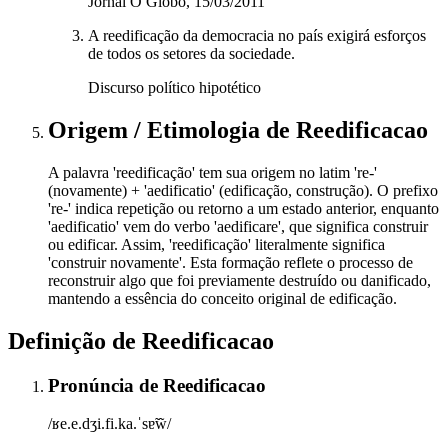
Jornal O Globo, 15/03/2011
A reedificação da democracia no país exigirá esforços
de todos os setores da sociedade.
Discurso político hipotético
Origem / Etimologia
de
Reedificacao
A palavra 'reedificação' tem sua origem no latim 're-'
(novamente) + 'aedificatio' (edificação, construção). O prefixo
're-' indica repetição ou retorno a um estado anterior, enquanto
'aedificatio' vem do verbo 'aedificare', que significa construir
ou edificar. Assim, 'reedificação' literalmente significa
'construir novamente'. Esta formação reflete o processo de
reconstruir algo que foi previamente destruído ou danificado,
mantendo a essência do conceito original de edificação.
Definição de
Reedificacao
Pronúncia
de
Reedificacao
/ʁe.e.dʒi.fi.ka.ˈsɐ̃w̃/