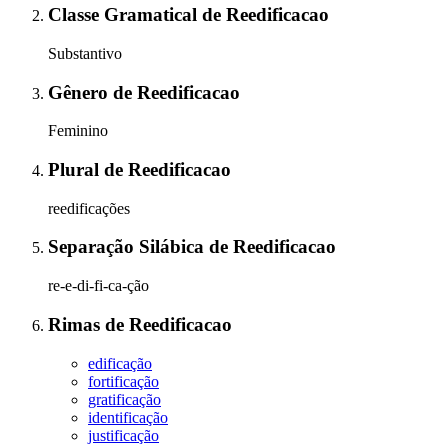
Classe Gramatical
de
Reedificacao
Substantivo
Gênero
de
Reedificacao
Feminino
Plural
de
Reedificacao
reedificações
Separação Silábica
de
Reedificacao
re-e-di-fi-ca-ção
Rimas
de
Reedificacao
edificação
fortificação
gratificação
identificação
justificação