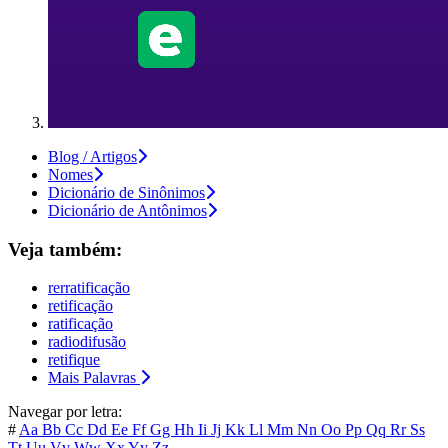
Blog / Artigos
Nomes
Dicionário de Sinônimos
Dicionário de Antônimos
Veja também:
rerratificação
retificação
ratificação
radiodifusão
retifique
Mais Palavras
Navegar por letra:
#
Aa
Bb
Cc
Dd
Ee
Ff
Gg
Hh
Ii
Jj
Kk
Ll
Mm
Nn
Oo
Pp
Qq
Rr
Ss
Tt
Uu
Vv
Ww
Xx
Yy
Zz