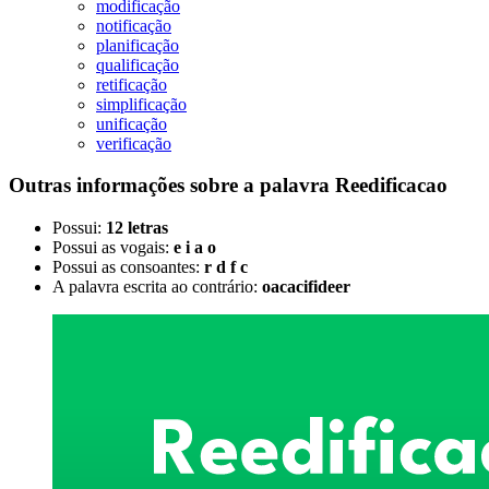
modificação
notificação
planificação
qualificação
retificação
simplificação
unificação
verificação
Outras informações sobre
a palavra
Reedificacao
Possui:
12 letras
Possui as vogais:
e i a o
Possui as consoantes:
r d f c
A palavra escrita ao contrário:
oacacifideer