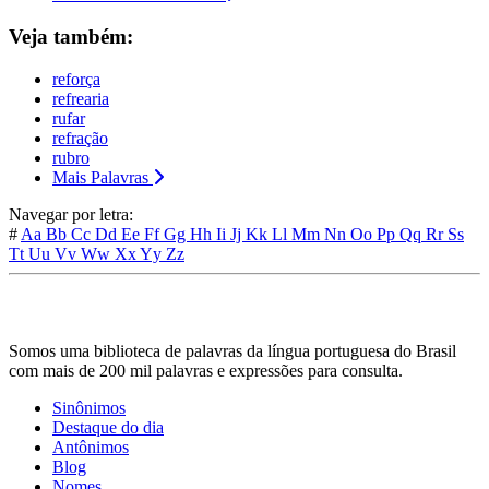
Veja também:
reforça
refrearia
rufar
refração
rubro
Mais Palavras
Navegar por letra:
#
Aa
Bb
Cc
Dd
Ee
Ff
Gg
Hh
Ii
Jj
Kk
Ll
Mm
Nn
Oo
Pp
Qq
Rr
Ss
Tt
Uu
Vv
Ww
Xx
Yy
Zz
Somos uma biblioteca de palavras da língua portuguesa do Brasil
com mais de 200 mil palavras e expressões para consulta.
Sinônimos
Destaque do dia
Antônimos
Blog
Nomes