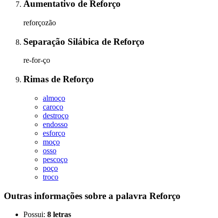
Aumentativo
de
Reforço
reforçozão
Separação Silábica
de
Reforço
re-for-ço
Rimas
de
Reforço
almoço
caroço
destroço
endosso
esforço
moço
osso
pescoço
poço
troco
Outras informações sobre
a palavra
Reforço
Possui:
8 letras