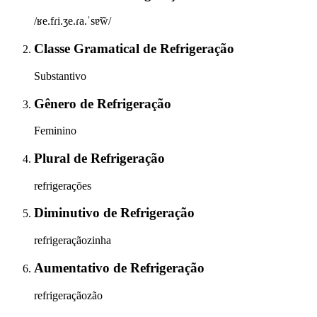
/ʁe.fɾi.ʒe.ɾa.ˈsɐ̃w̃/
Classe Gramatical
de
Refrigeração
Substantivo
Gênero
de
Refrigeração
Feminino
Plural
de
Refrigeração
refrigerações
Diminutivo
de
Refrigeração
refrigeraçãozinha
Aumentativo
de
Refrigeração
refrigeraçãozão