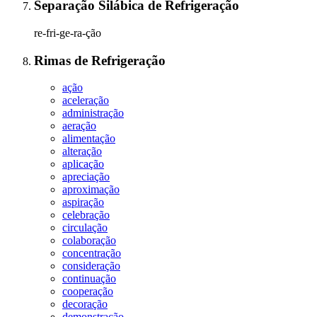
Separação Silábica
de
Refrigeração
re-fri-ge-ra-ção
Rimas
de
Refrigeração
ação
aceleração
administração
aeração
alimentação
alteração
aplicação
apreciação
aproximação
aspiração
celebração
circulação
colaboração
concentração
consideração
continuação
cooperação
decoração
demonstração