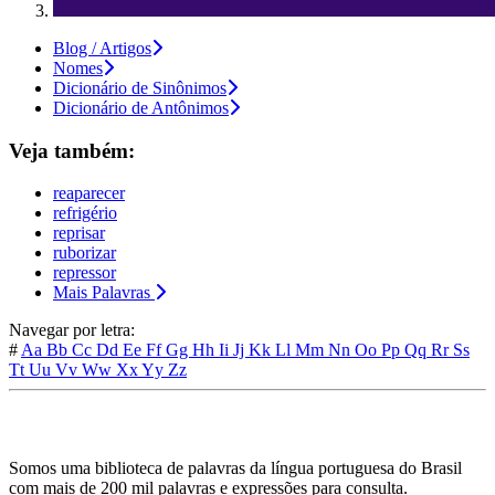
Blog / Artigos
Nomes
Dicionário de Sinônimos
Dicionário de Antônimos
Veja também:
reaparecer
refrigério
reprisar
ruborizar
repressor
Mais Palavras
Navegar por letra:
#
Aa
Bb
Cc
Dd
Ee
Ff
Gg
Hh
Ii
Jj
Kk
Ll
Mm
Nn
Oo
Pp
Qq
Rr
Ss
Tt
Uu
Vv
Ww
Xx
Yy
Zz
Somos uma biblioteca de palavras da língua portuguesa do Brasil
com mais de 200 mil palavras e expressões para consulta.