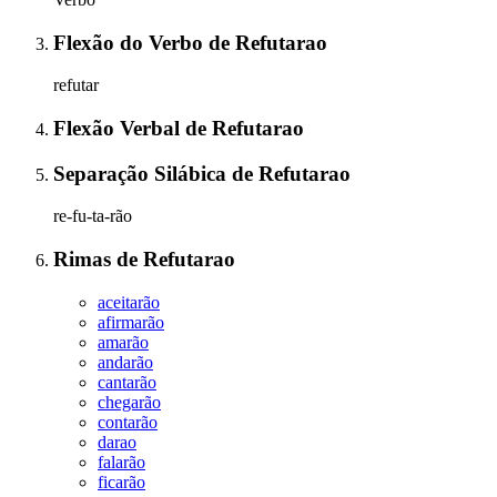
Flexão do Verbo
de
Refutarao
refutar
Flexão Verbal
de
Refutarao
Separação Silábica
de
Refutarao
re-fu-ta-rão
Rimas
de
Refutarao
aceitarão
afirmarão
amarão
andarão
cantarão
chegarão
contarão
darao
falarão
ficarão