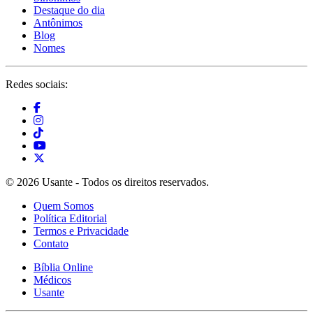
Destaque do dia
Antônimos
Blog
Nomes
Redes sociais:
© 2026 Usante - Todos os direitos reservados.
Quem Somos
Política Editorial
Termos e Privacidade
Contato
Bíblia Online
Médicos
Usante