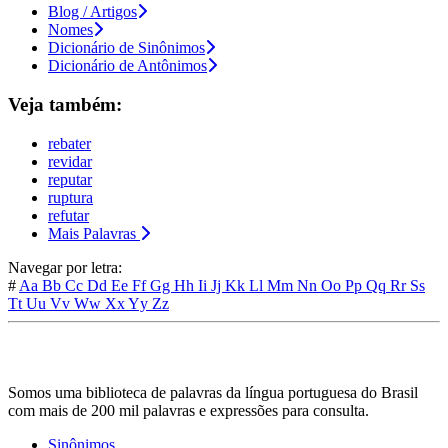
Blog / Artigos
Nomes
Dicionário de Sinônimos
Dicionário de Antônimos
Veja também:
rebater
revidar
reputar
ruptura
refutar
Mais Palavras
Navegar por letra:
#
Aa
Bb
Cc
Dd
Ee
Ff
Gg
Hh
Ii
Jj
Kk
Ll
Mm
Nn
Oo
Pp
Qq
Rr
Ss
Tt
Uu
Vv
Ww
Xx
Yy
Zz
Somos uma biblioteca de palavras da língua portuguesa do Brasil
com mais de 200 mil palavras e expressões para consulta.
Sinônimos