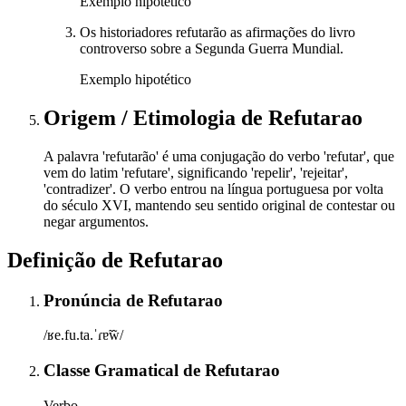
Exemplo hipotético
Os historiadores refutarão as afirmações do livro
controverso sobre a Segunda Guerra Mundial.
Exemplo hipotético
Origem / Etimologia
de
Refutarao
A palavra 'refutarão' é uma conjugação do verbo 'refutar', que
vem do latim 'refutare', significando 'repelir', 'rejeitar',
'contradizer'. O verbo entrou na língua portuguesa por volta
do século XVI, mantendo seu sentido original de contestar ou
negar argumentos.
Definição de
Refutarao
Pronúncia
de
Refutarao
/ʁe.fu.ta.ˈɾɐ̃w̃/
Classe Gramatical
de
Refutarao
Verbo