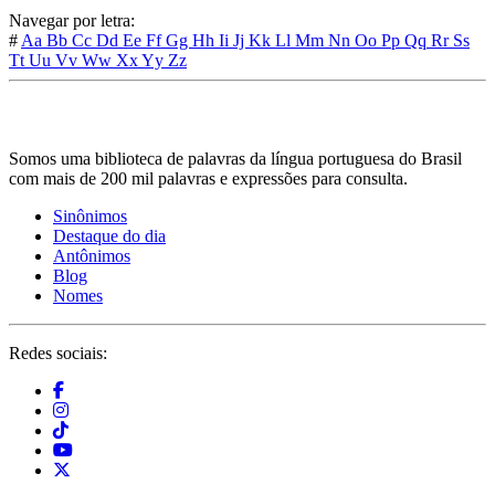
Navegar por letra:
#
Aa
Bb
Cc
Dd
Ee
Ff
Gg
Hh
Ii
Jj
Kk
Ll
Mm
Nn
Oo
Pp
Qq
Rr
Ss
Tt
Uu
Vv
Ww
Xx
Yy
Zz
Somos uma biblioteca de palavras da língua portuguesa do Brasil
com mais de 200 mil palavras e expressões para consulta.
Sinônimos
Destaque do dia
Antônimos
Blog
Nomes
Redes sociais: