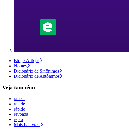
Blog / Artigos
Nomes
Dicionário de Sinônimos
Dicionário de Antônimos
Veja também:
rabeta
revide
rápido
revoada
repto
Mais Palavras