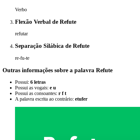
Verbo
Flexão Verbal
de
Refute
refutar
Separação Silábica
de
Refute
re-fu-te
Outras informações sobre
a palavra
Refute
Possui:
6 letras
Possui as vogais:
e u
Possui as consoantes:
r f t
A palavra escrita ao contrário:
etufer