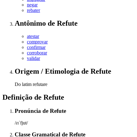
negar
rebater
Antônimo
de
Refute
atestar
comprovar
confirmar
corroborar
validar
Origem / Etimologia
de
Refute
Do latim refutare
Definição de
Refute
Pronúncia
de
Refute
/ɾɪˈfjut/
Classe Gramatical
de
Refute