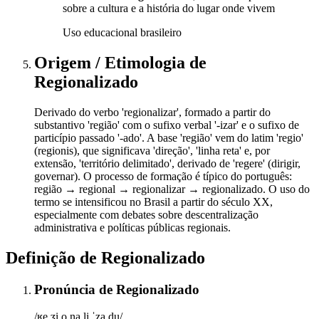
sobre a cultura e a história do lugar onde vivem
Uso educacional brasileiro
Origem / Etimologia
de
Regionalizado
Derivado do verbo 'regionalizar', formado a partir do
substantivo 'região' com o sufixo verbal '-izar' e o sufixo de
particípio passado '-ado'. A base 'região' vem do latim 'regio'
(regionis), que significava 'direção', 'linha reta' e, por
extensão, 'território delimitado', derivado de 'regere' (dirigir,
governar). O processo de formação é típico do português:
região → regional → regionalizar → regionalizado. O uso do
termo se intensificou no Brasil a partir do século XX,
especialmente com debates sobre descentralização
administrativa e políticas públicas regionais.
Definição de
Regionalizado
Pronúncia
de
Regionalizado
/ʁe.ʒi.o.na.li.ˈza.du/