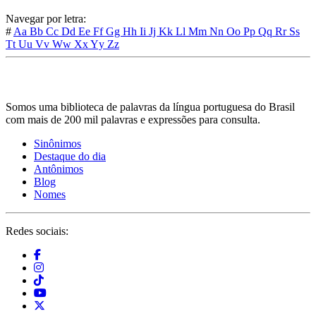
Navegar por letra:
#
Aa
Bb
Cc
Dd
Ee
Ff
Gg
Hh
Ii
Jj
Kk
Ll
Mm
Nn
Oo
Pp
Qq
Rr
Ss
Tt
Uu
Vv
Ww
Xx
Yy
Zz
Somos uma biblioteca de palavras da língua portuguesa do Brasil
com mais de 200 mil palavras e expressões para consulta.
Sinônimos
Destaque do dia
Antônimos
Blog
Nomes
Redes sociais: