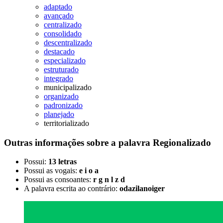
adaptado
avançado
centralizado
consolidado
descentralizado
destacado
especializado
estruturado
integrado
municipalizado
organizado
padronizado
planejado
territorializado
Outras informações sobre
a palavra
Regionalizado
Possui:
13 letras
Possui as vogais:
e i o a
Possui as consoantes:
r g n l z d
A palavra escrita ao contrário:
odazilanoiger