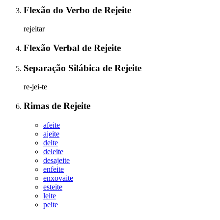
Flexão do Verbo
de
Rejeite
rejeitar
Flexão Verbal
de
Rejeite
Separação Silábica
de
Rejeite
re-jei-te
Rimas
de
Rejeite
afeite
ajeite
deite
deleite
desajeite
enfeite
enxovaite
esteite
leite
peite