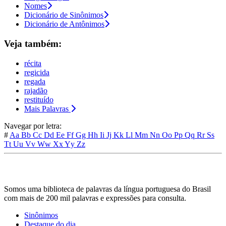
Nomes
Dicionário de Sinônimos
Dicionário de Antônimos
Veja também:
récita
regicida
regada
rajadão
restituído
Mais Palavras
Navegar por letra:
#
Aa
Bb
Cc
Dd
Ee
Ff
Gg
Hh
Ii
Jj
Kk
Ll
Mm
Nn
Oo
Pp
Qq
Rr
Ss
Tt
Uu
Vv
Ww
Xx
Yy
Zz
Somos uma biblioteca de palavras da língua portuguesa do Brasil
com mais de 200 mil palavras e expressões para consulta.
Sinônimos
Destaque do dia