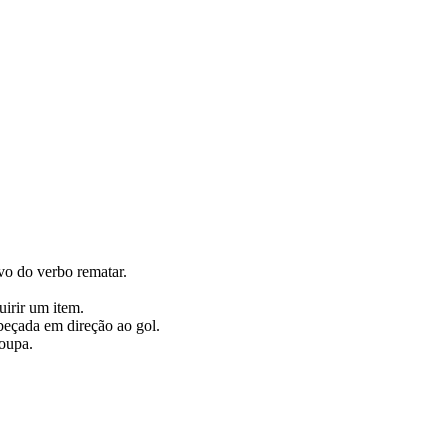
ivo do verbo rematar.
uirir um item.
eçada em direção ao gol.
oupa.