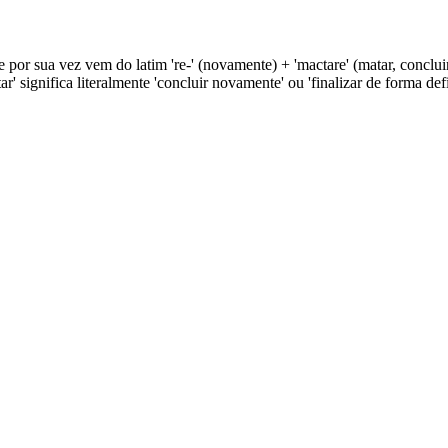
or sua vez vem do latim 're-' (novamente) + 'mactare' (matar, concluir).
ar' significa literalmente 'concluir novamente' ou 'finalizar de forma defi