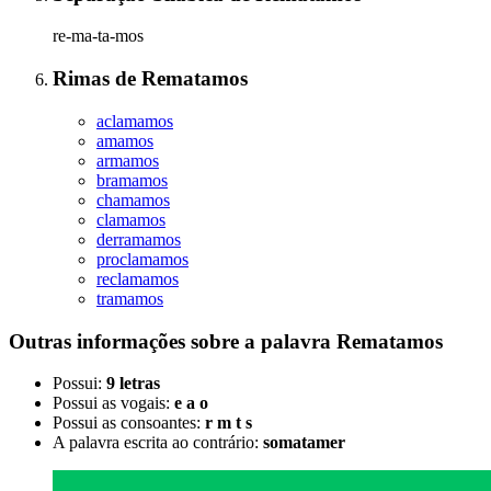
re-ma-ta-mos
Rimas
de
Rematamos
aclamamos
amamos
armamos
bramamos
chamamos
clamamos
derramamos
proclamamos
reclamamos
tramamos
Outras informações sobre
a palavra
Rematamos
Possui:
9 letras
Possui as vogais:
e a o
Possui as consoantes:
r m t s
A palavra escrita ao contrário:
somatamer