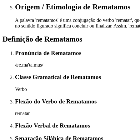
Origem / Etimologia
de
Rematamos
A palavra 'rematamos' é uma conjugação do verbo 'rematar', que p
no sentido figurado significa concluir ou finalizar. Assim, 'remat
Definição de
Rematamos
Pronúncia
de
Rematamos
/ʁe.ma'ta.mus/
Classe Gramatical
de
Rematamos
Verbo
Flexão do Verbo
de
Rematamos
rematar
Flexão Verbal
de
Rematamos
Separação Silábica
de
Rematamos