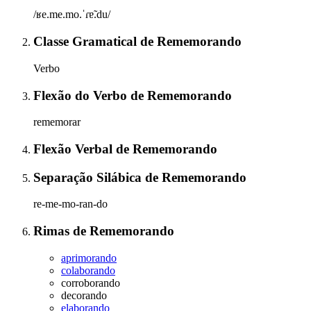
/ʁe.me.mo.ˈɾɐ̃.du/
Classe Gramatical
de
Rememorando
Verbo
Flexão do Verbo
de
Rememorando
rememorar
Flexão Verbal
de
Rememorando
Separação Silábica
de
Rememorando
re-me-mo-ran-do
Rimas
de
Rememorando
aprimorando
colaborando
corroborando
decorando
elaborando