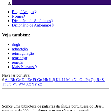
Blog / Artigos
Nomes
Dicionário de Sinônimos
Dicionário de Antônimos
Veja também:
ringir
reinserção
reinauguração
remanejar
renegar
Mais Palavras
Navegar por letra:
#
Aa
Bb
Cc
Dd
Ee
Ff
Gg
Hh
Ii
Jj
Kk
Ll
Mm
Nn
Oo
Pp
Qq
Rr
Ss
Tt
Uu
Vv
Ww
Xx
Yy
Zz
Somos uma biblioteca de palavras da língua portuguesa do Brasil
com mais de 200 mil palavras e expressões para consulta.