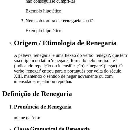
não conseguisse cumpri-las.
Exemplo hipotético
Nem sob tortura ele
renegaria
sua fé.
Exemplo hipotético
Origem / Etimologia
de
Renegaria
A palavra 'renegaria' é uma flexão do verbo 'renegar', que tem
sua origem no latim 'renegare', formado pelo prefixo 're-'
(indicando repetição ou intensificação) e 'negare' (negar). O
verbo 'renegar' entrou para o português por volta do século
XIII, mantendo o sentido de negar novamente ou com
intensidade, rejeitar ou repudiar.
Definição de
Renegaria
Pronúncia
de
Renegaria
/ʁe.ne.ɡa.ˈɾi.a/
Classe Gramatical
de
Renegaria