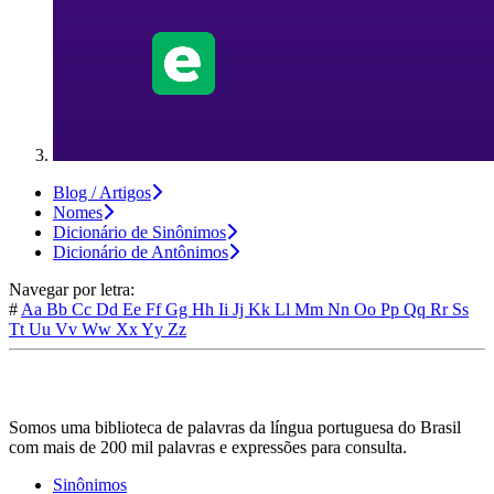
Blog / Artigos
Nomes
Dicionário de Sinônimos
Dicionário de Antônimos
Navegar por letra:
#
Aa
Bb
Cc
Dd
Ee
Ff
Gg
Hh
Ii
Jj
Kk
Ll
Mm
Nn
Oo
Pp
Qq
Rr
Ss
Tt
Uu
Vv
Ww
Xx
Yy
Zz
Somos uma biblioteca de palavras da língua portuguesa do Brasil
com mais de 200 mil palavras e expressões para consulta.
Sinônimos