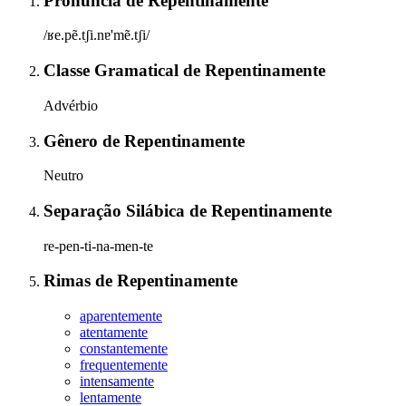
Pronúncia
de
Repentinamente
/ʁe.pẽ.tʃi.nɐ'mẽ.tʃi/
Classe Gramatical
de
Repentinamente
Advérbio
Gênero
de
Repentinamente
Neutro
Separação Silábica
de
Repentinamente
re-pen-ti-na-men-te
Rimas
de
Repentinamente
aparentemente
atentamente
constantemente
frequentemente
intensamente
lentamente