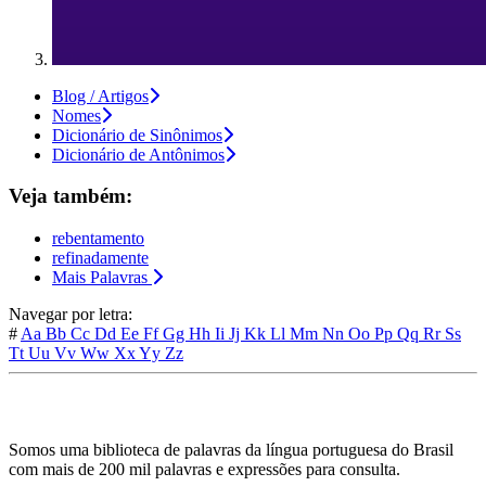
Blog / Artigos
Nomes
Dicionário de Sinônimos
Dicionário de Antônimos
Veja também:
rebentamento
refinadamente
Mais Palavras
Navegar por letra:
#
Aa
Bb
Cc
Dd
Ee
Ff
Gg
Hh
Ii
Jj
Kk
Ll
Mm
Nn
Oo
Pp
Qq
Rr
Ss
Tt
Uu
Vv
Ww
Xx
Yy
Zz
Somos uma biblioteca de palavras da língua portuguesa do Brasil
com mais de 200 mil palavras e expressões para consulta.