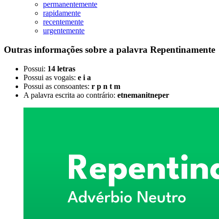
permanentemente
rapidamente
recentemente
urgentemente
Outras informações sobre
a palavra
Repentinamente
Possui:
14 letras
Possui as vogais:
e i a
Possui as consoantes:
r p n t m
A palavra escrita ao contrário:
etnemanitneper