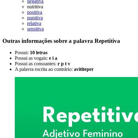
negativa
nutritiva
positiva
punitiva
relativa
sensitiva
Outras informações sobre
a palavra
Repetitiva
Possui:
10 letras
Possui as vogais:
e i a
Possui as consoantes:
r p t v
A palavra escrita ao contrário:
avititeper