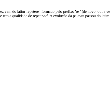
vez vem do latim 'repetere', formado pelo prefixo 're-' (de novo, outra vez
'que tem a qualidade de repetir-se'. A evolução da palavra passou do lat