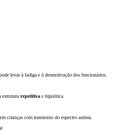
ode levar à fadiga e à desmotivação dos funcionários.
a estrutura
repetitiva
e hipnótica.
m crianças com transtorno do espectro autista.
al