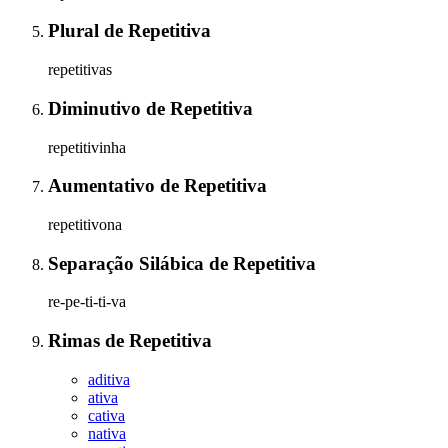
Plural
de
Repetitiva
repetitivas
Diminutivo
de
Repetitiva
repetitivinha
Aumentativo
de
Repetitiva
repetitivona
Separação Silábica
de
Repetitiva
re-pe-ti-ti-va
Rimas
de
Repetitiva
aditiva
ativa
cativa
nativa