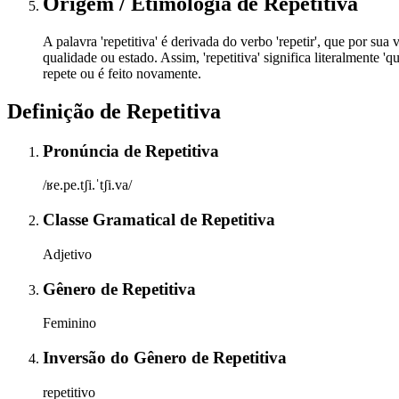
Origem / Etimologia
de
Repetitiva
A palavra 'repetitiva' é derivada do verbo 'repetir', que por sua 
qualidade ou estado. Assim, 'repetitiva' significa literalmente 
repete ou é feito novamente.
Definição de
Repetitiva
Pronúncia
de
Repetitiva
/ʁe.pe.tʃi.ˈtʃi.va/
Classe Gramatical
de
Repetitiva
Adjetivo
Gênero
de
Repetitiva
Feminino
Inversão do Gênero
de
Repetitiva
repetitivo