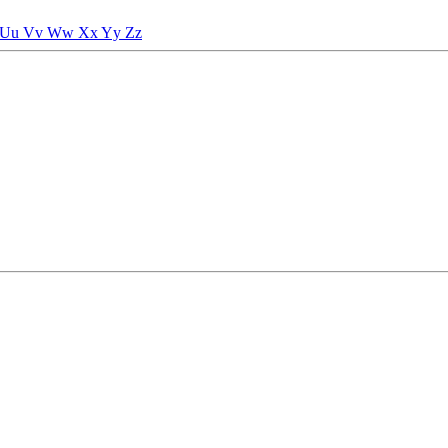
Uu
Vv
Ww
Xx
Yy
Zz