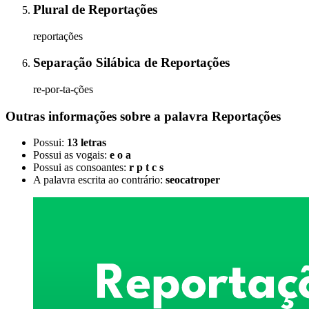
Plural
de
Reportações
reportações
Separação Silábica
de
Reportações
re-por-ta-ções
Outras informações sobre
a palavra
Reportações
Possui:
13 letras
Possui as vogais:
e o a
Possui as consoantes:
r p t c s
A palavra escrita ao contrário:
seocatroper