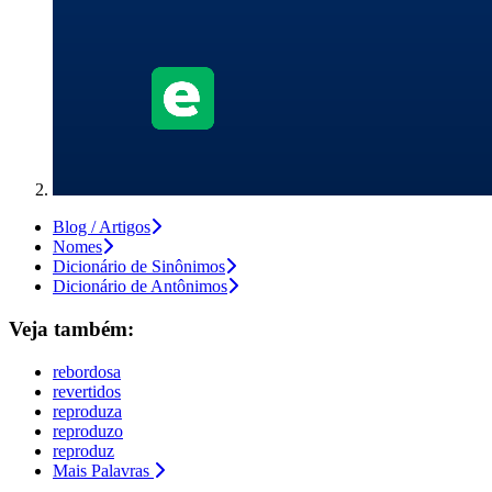
Blog / Artigos
Nomes
Dicionário de Sinônimos
Dicionário de Antônimos
Veja também:
rebordosa
revertidos
reproduza
reproduzo
reproduz
Mais Palavras