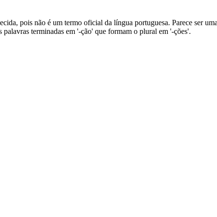
cida, pois não é um termo oficial da língua portuguesa. Parece ser uma
s palavras terminadas em '-ção' que formam o plural em '-ções'.