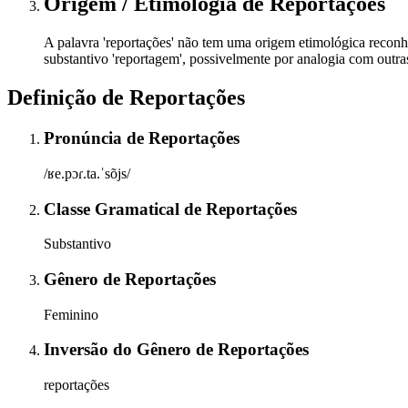
Origem / Etimologia
de
Reportações
A palavra 'reportações' não tem uma origem etimológica reconhe
substantivo 'reportagem', possivelmente por analogia com outra
Definição de
Reportações
Pronúncia
de
Reportações
/ʁe.pɔɾ.ta.ˈsõjs/
Classe Gramatical
de
Reportações
Substantivo
Gênero
de
Reportações
Feminino
Inversão do Gênero
de
Reportações
reportações