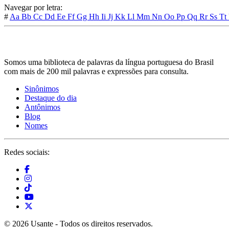
Navegar por letra:
#
Aa
Bb
Cc
Dd
Ee
Ff
Gg
Hh
Ii
Jj
Kk
Ll
Mm
Nn
Oo
Pp
Qq
Rr
Ss
Tt
Somos uma biblioteca de palavras da língua portuguesa do Brasil
com mais de 200 mil palavras e expressões para consulta.
Sinônimos
Destaque do dia
Antônimos
Blog
Nomes
Redes sociais:
© 2026 Usante - Todos os direitos reservados.