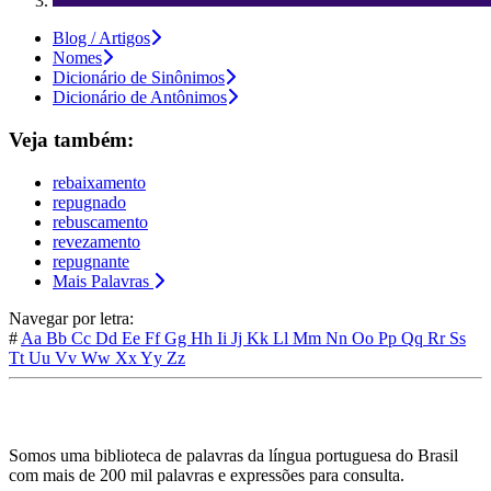
Blog / Artigos
Nomes
Dicionário de Sinônimos
Dicionário de Antônimos
Veja também:
rebaixamento
repugnado
rebuscamento
revezamento
repugnante
Mais Palavras
Navegar por letra:
#
Aa
Bb
Cc
Dd
Ee
Ff
Gg
Hh
Ii
Jj
Kk
Ll
Mm
Nn
Oo
Pp
Qq
Rr
Ss
Tt
Uu
Vv
Ww
Xx
Yy
Zz
Somos uma biblioteca de palavras da língua portuguesa do Brasil
com mais de 200 mil palavras e expressões para consulta.