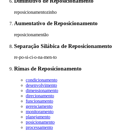
Diminutivo
de
Reposicionamento
reposicionamentozinho
Aumentativo
de
Reposicionamento
reposicionamentão
Separação Silábica
de
Reposicionamento
re-po-si-ci-o-na-men-to
Rimas
de
Reposicionamento
condicionamento
desenvolvimento
dimensionamento
direcionamento
funcionamento
gerenciamento
monitoramento
planejamento
posicionamento
processamento