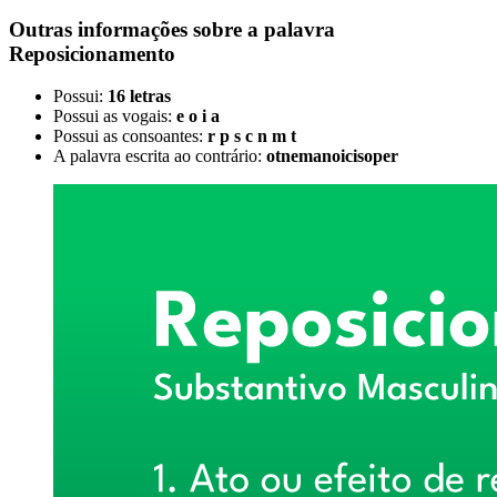
Outras informações sobre
a palavra
Reposicionamento
Possui:
16 letras
Possui as vogais:
e o i a
Possui as consoantes:
r p s c n m t
A palavra escrita ao contrário:
otnemanoicisoper