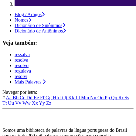
Blog / Artigos
Nomes
Dicionário de Sinônimos
Dicionário de Antônimos
Veja também:
ressalva
resolva
resolvo
regulava
resolvi
Mais Palavras
Navegar por letra:
#
Aa
Bb
Cc
Dd
Ee
Ff
Gg
Hh
Ii
Jj
Kk
Ll
Mm
Nn
Oo
Pp
Qq
Rr
Ss
Tt
Uu
Vv
Ww
Xx
Yy
Zz
Somos uma biblioteca de palavras da língua portuguesa do Brasil
com mais de 200 mil palavras e expressões para consulta.