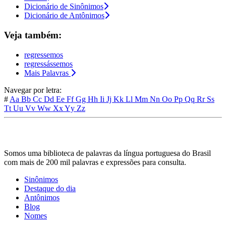
Dicionário de Sinônimos
Dicionário de Antônimos
Veja também:
regressemos
regressássemos
Mais Palavras
Navegar por letra:
#
Aa
Bb
Cc
Dd
Ee
Ff
Gg
Hh
Ii
Jj
Kk
Ll
Mm
Nn
Oo
Pp
Qq
Rr
Ss
Tt
Uu
Vv
Ww
Xx
Yy
Zz
Somos uma biblioteca de palavras da língua portuguesa do Brasil
com mais de 200 mil palavras e expressões para consulta.
Sinônimos
Destaque do dia
Antônimos
Blog
Nomes