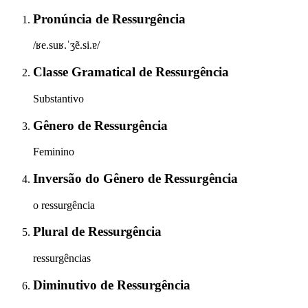
Pronúncia
de
Ressurgência
/ʁe.suʁ.ˈʒẽ.si.ɐ/
Classe Gramatical
de
Ressurgência
Substantivo
Gênero
de
Ressurgência
Feminino
Inversão do Gênero
de
Ressurgência
o ressurgência
Plural
de
Ressurgência
ressurgências
Diminutivo
de
Ressurgência