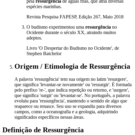
pela
ressurgência
de águas frias, que atrai diversas
espécies marinhas.
Revista Pesquisa FAPESP, Edição 267, Maio 2018
O budismo experimentou uma
ressurgência
no
Ocidente durante o século XX, atraindo muitos
adeptos.
Livro 'O Despertar do Budismo no Ocidente', de
Stephen Batchelor
Origem / Etimologia
de
Ressurgência
A palavra 'ressurgência' tem sua origem no latim 'resurgere',
que significa 'levantar-se novamente' ou 'ressurgir'. É formada
pelo prefixo 're-', que indica repetição ou retorno, e 'surgere',
que significa 'surgir' ou 'levantar-se'. No português, a palavra
evoluiu para 'ressurgência', mantendo o sentido de algo que
reaparece ou renasce. Seu uso se expandiu para diversos
campos, como a oceanografia e a geologia, adquirindo
significados específicos nessas áreas.
Definição de
Ressurgência