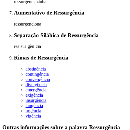
ressurgenciazinha
Aumentativo
de
Ressurgência
ressurgenciona
Separação Silábica
de
Ressurgência
res-sur-gên-cia
Rimas
de
Ressurgência
abstinência
contingência
convergência
divergência
emergência
exigência
insurgência
tangência
urgência
vigência
Outras informações sobre
a palavra
Ressurgência