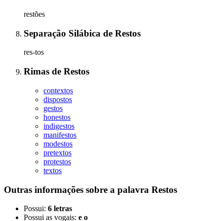
restões
Separação Silábica
de
Restos
res-tos
Rimas
de
Restos
contextos
dispostos
gestos
honestos
indigestos
manifestos
modestos
pretextos
protestos
textos
Outras informações sobre
a palavra
Restos
Possui:
6 letras
Possui as vogais:
e o