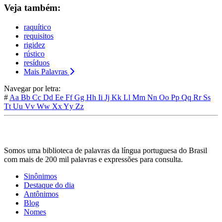
Veja também:
raquítico
requisitos
rigidez
rústico
resíduos
Mais Palavras
Navegar por letra:
#
Aa
Bb
Cc
Dd
Ee
Ff
Gg
Hh
Ii
Jj
Kk
Ll
Mm
Nn
Oo
Pp
Qq
Rr
Ss
Tt
Uu
Vv
Ww
Xx
Yy
Zz
Somos uma biblioteca de palavras da língua portuguesa do Brasil
com mais de 200 mil palavras e expressões para consulta.
Sinônimos
Destaque do dia
Antônimos
Blog
Nomes