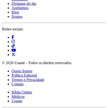
Destaque do dia
Antônimos
Blog
Nomes
Redes sociais:
© 2026 Usante - Todos os direitos reservados.
Quem Somos
Política Editorial
Termos e Privacidade
Contato
Bíblia Online
Médicos
Usante