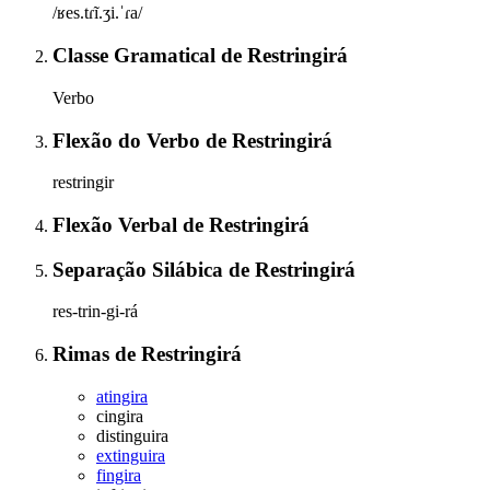
/ʁes.tɾĩ.ʒi.ˈɾa/
Classe Gramatical
de
Restringirá
Verbo
Flexão do Verbo
de
Restringirá
restringir
Flexão Verbal
de
Restringirá
Separação Silábica
de
Restringirá
res-trin-gi-rá
Rimas
de
Restringirá
atingira
cingira
distinguira
extinguira
fingira