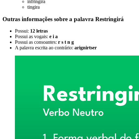
infringira
tingira
Outras informações sobre
a palavra
Restringirá
Possui:
12 letras
Possui as vogais:
e i a
Possui as consoantes:
r s t n g
A palavra escrita ao contrário:
arignirtser