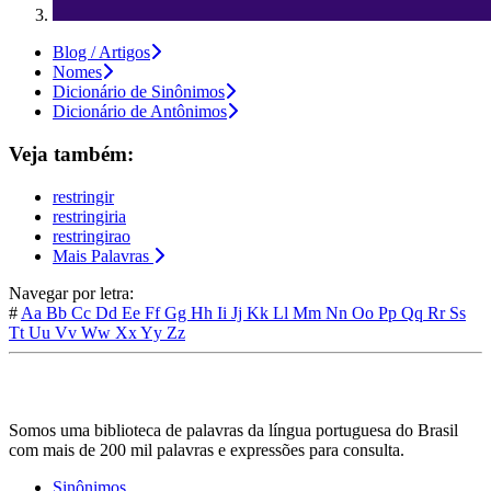
Blog / Artigos
Nomes
Dicionário de Sinônimos
Dicionário de Antônimos
Veja também:
restringir
restringiria
restringirao
Mais Palavras
Navegar por letra:
#
Aa
Bb
Cc
Dd
Ee
Ff
Gg
Hh
Ii
Jj
Kk
Ll
Mm
Nn
Oo
Pp
Qq
Rr
Ss
Tt
Uu
Vv
Ww
Xx
Yy
Zz
Somos uma biblioteca de palavras da língua portuguesa do Brasil
com mais de 200 mil palavras e expressões para consulta.
Sinônimos